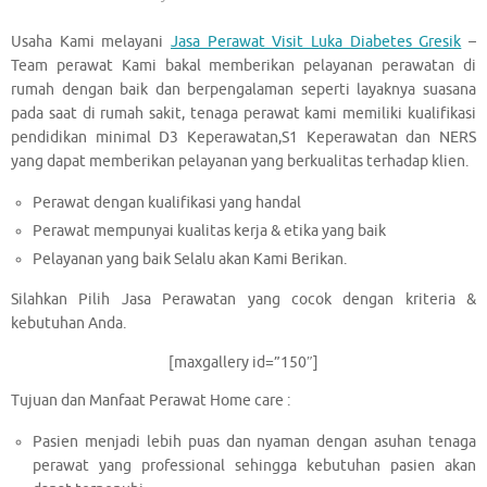
Usaha Kami melayani
Jasa Perawat Visit Luka Diabetes Gresik
–
Team perawat Kami bakal memberikan pelayanan perawatan di
rumah dengan baik dan berpengalaman seperti layaknya suasana
pada saat di rumah sakit, tenaga perawat kami memiliki kualifikasi
pendidikan minimal D3 Keperawatan,S1 Keperawatan dan NERS
yang dapat memberikan pelayanan yang berkualitas terhadap klien.
Perawat dengan kualifikasi yang handal
Perawat mempunyai kualitas kerja & etika yang baik
Pelayanan yang baik Selalu akan Kami Berikan.
Silahkan Pilih Jasa Perawatan yang cocok dengan kriteria &
kebutuhan Anda.
[maxgallery id=”150″]
Tujuan dan Manfaat Perawat Home care :
Pasien menjadi lebih puas dan nyaman dengan asuhan tenaga
perawat yang professional sehingga kebutuhan pasien akan