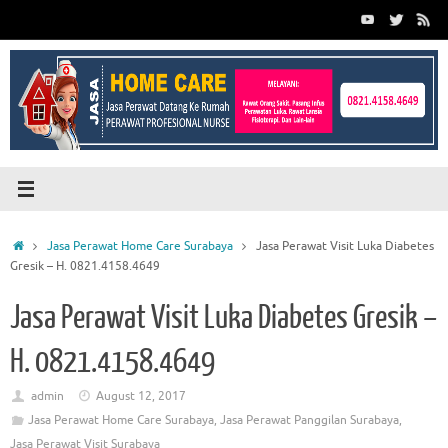
Skip
to
content
Home
Jasa Perawat Home Care Surabaya
Jasa Perawat Visit Luka Diabetes
Gresik – H. 0821.4158.4649
Jasa Perawat Visit Luka Diabetes Gresik –
H. 0821.4158.4649
admin
August 12, 2017
Jasa Perawat Home Care Surabaya
,
Jasa Perawat Panggilan Surabaya
,
Jasa Perawat Visit Surabaya