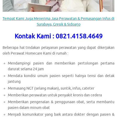
Tempat Kami Juga Menerima Jasa Perawatan & Pemasangan Infus di
Surabaya, Gresik & Sidoarjo
Kontak Kami : 0821.4158.4649
Beberapa hal tindakan pelayanan perawatan yang dapat dikerjakan
oleh Perawat Homecare Kami di rumah :
Mendampingi pasien dan memberikan pertolongan pertama
darurat selama 24 jam
Mendata kondisi umum pasien seperti halnya tensi dan detak
jantung
Memasang NGT (selang makan), suntik, infus, cateter
Memberikan perawatan untuk penyakit kronis dan cedera
Memberikan pengenalan & penggunaan obat, serta membantu
pasien dalam minum obat
Menjadi komunikator yang baik antara dokter dengan pasien &