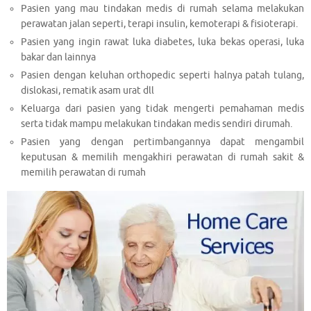
Pasien yang mau tindakan medis di rumah selama melakukan
perawatan jalan seperti, terapi insulin, kemoterapi & fisioterapi.
Pasien yang ingin rawat luka diabetes, luka bekas operasi, luka
bakar dan lainnya
Pasien dengan keluhan orthopedic seperti halnya patah tulang,
dislokasi, rematik asam urat dll
Keluarga dari pasien yang tidak mengerti pemahaman medis
serta tidak mampu melakukan tindakan medis sendiri dirumah.
Pasien yang dengan pertimbangannya dapat mengambil
keputusan & memilih mengakhiri perawatan di rumah sakit &
memilih perawatan di rumah