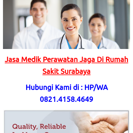
Jasa Medik Perawatan Jaga Di Rumah
Sakit Surabaya
Hubungi Kami di : HP/WA
0821.4158.4649