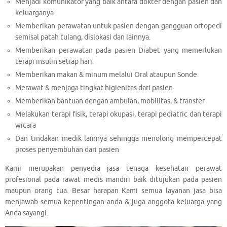
Menjadi komunikator yang baik antara dokter dengan pasien dan
keluarganya
Memberikan perawatan untuk pasien dengan gangguan ortopedi
semisal patah tulang, dislokasi dan lainnya.
Memberikan perawatan pada pasien Diabet yang memerlukan
terapi insulin setiap hari.
Memberikan makan & minum melalui Oral ataupun Sonde
Merawat & menjaga tingkat higienitas dari pasien
Memberikan bantuan dengan ambulan, mobilitas, & transfer
Melakukan terapi fisik, terapi okupasi, terapi pediatric dan terapi
wicara
Dan tindakan medik lainnya sehingga menolong mempercepat
proses penyembuhan dari pasien
Kami merupakan penyedia jasa tenaga kesehatan perawat
profesional pada rawat medis mandiri baik ditujukan pada pasien
maupun orang tua. Besar harapan Kami semua layanan jasa bisa
menjawab semua kepentingan anda & juga anggota keluarga yang
Anda sayangi.