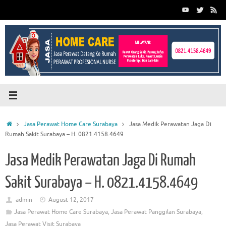
Skip
to
content
Home
Jasa Perawat Home Care Surabaya
Jasa Medik Perawatan Jaga Di
Rumah Sakit Surabaya – H. 0821.4158.4649
Jasa Medik Perawatan Jaga Di Rumah
Sakit Surabaya – H. 0821.4158.4649
admin
August 12, 2017
Jasa Perawat Home Care Surabaya
,
Jasa Perawat Panggilan Surabaya
,
Jasa Perawat Visit Surabaya