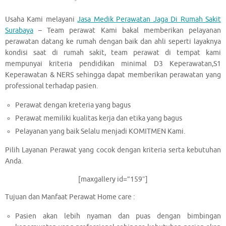
Usaha Kami melayani
Jasa Medik Perawatan Jaga Di Rumah Sakit
Surabaya
– Team perawat Kami bakal memberikan pelayanan
perawatan datang ke rumah dengan baik dan ahli seperti layaknya
kondisi saat di rumah sakit, team perawat di tempat kami
mempunyai kriteria pendidikan minimal D3 Keperawatan,S1
Keperawatan & NERS sehingga dapat memberikan perawatan yang
professional terhadap pasien.
Perawat dengan kreteria yang bagus
Perawat memiliki kualitas kerja dan etika yang bagus
Pelayanan yang baik Selalu menjadi KOMITMEN Kami.
Pilih Layanan Perawat yang cocok dengan kriteria serta kebutuhan
Anda.
[maxgallery id=”159″]
Tujuan dan Manfaat Perawat Home care :
Pasien akan lebih nyaman dan puas dengan bimbingan