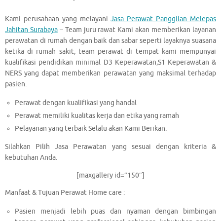
Kami perusahaan yang melayani
Jasa Perawat Panggilan Melepas
Jahitan Surabaya
– Team juru rawat Kami akan memberikan layanan
perawatan di rumah dengan baik dan sabar seperti layaknya suasana
ketika di rumah sakit, team perawat di tempat kami mempunyai
kualifikasi pendidikan minimal D3 Keperawatan,S1 Keperawatan &
NERS yang dapat memberikan perawatan yang maksimal terhadap
pasien.
Perawat dengan kualifikasi yang handal
Perawat memiliki kualitas kerja dan etika yang ramah
Pelayanan yang terbaik Selalu akan Kami Berikan.
Silahkan Pilih Jasa Perawatan yang sesuai dengan kriteria &
kebutuhan Anda.
[maxgallery id=”150″]
Manfaat & Tujuan Perawat Home care :
Pasien menjadi lebih puas dan nyaman dengan bimbingan