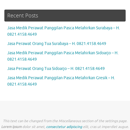
Recent Posts
Jasa Medik Perawat Panggilan Pasca Melahirkan Surabaya – H.
0821.4158.4649
Jasa Perawat Orang Tua Surabaya – H. 0821.4158.4649
Jasa Medik Perawat Panggilan Pasca Melahirkan Sidoarjo – H.
0821.4158.4649
Jasa Perawat Orang Tua Sidoarjo – H. 0821.4158.4649
Jasa Medik Perawat Panggilan Pasca Melahirkan Gresik – H.
0821.4158.4649
This text can be changed from the Miscellaneous section of the settings page.
Lorem ipsum
dolor sit amet,
consectetur adipiscing
elit, cras ut imperdiet augue.