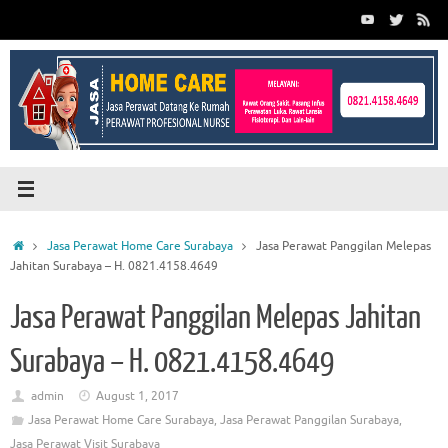
Skip
to
content
Home
Jasa Perawat Home Care Surabaya
Jasa Perawat Panggilan Melepas
Jahitan Surabaya – H. 0821.4158.4649
Jasa Perawat Panggilan Melepas Jahitan
Surabaya – H. 0821.4158.4649
admin
August 1, 2017
Jasa Perawat Home Care Surabaya
,
Jasa Perawat Panggilan Surabaya
,
Jasa Perawat Visit Surabaya