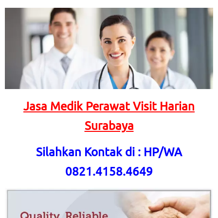
Jasa Medik Perawat Visit Harian
Surabaya
Silahkan Kontak di : HP/WA
0821.4158.4649