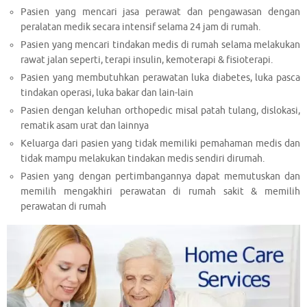
Pasien yang mencari jasa perawat dan pengawasan dengan
peralatan medik secara intensif selama 24 jam di rumah.
Pasien yang mencari tindakan medis di rumah selama melakukan
rawat jalan seperti, terapi insulin, kemoterapi & fisioterapi.
Pasien yang membutuhkan perawatan luka diabetes, luka pasca
tindakan operasi, luka bakar dan lain-lain
Pasien dengan keluhan orthopedic misal patah tulang, dislokasi,
rematik asam urat dan lainnya
Keluarga dari pasien yang tidak memiliki pemahaman medis dan
tidak mampu melakukan tindakan medis sendiri dirumah.
Pasien yang dengan pertimbangannya dapat memutuskan dan
memilih mengakhiri perawatan di rumah sakit & memilih
perawatan di rumah