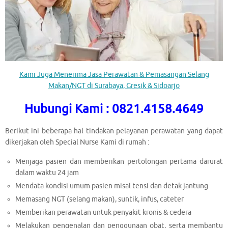
Kami Juga Menerima Jasa Perawatan & Pemasangan Selang
Makan/NGT di Surabaya, Gresik & Sidoarjo
Hubungi Kami : 0821.4158.4649
Berikut ini beberapa hal tindakan pelayanan perawatan yang dapat
dikerjakan oleh Special Nurse Kami di rumah :
Menjaga pasien dan memberikan pertolongan pertama darurat
dalam waktu 24 jam
Mendata kondisi umum pasien misal tensi dan detak jantung
Memasang NGT (selang makan), suntik, infus, cateter
Memberikan perawatan untuk penyakit kronis & cedera
Melakukan pengenalan dan penggunaan obat, serta membantu