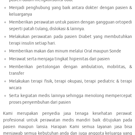
Menjadi penghubung yang baik antara dokter dengan pasien &
keluarganya
Memberikan perawatan untuk pasien dengan gangguan ortopedi
seperti patah tulang, dislokasi & lainnya.
Melakukan perawatan pada pasien Diabet yang membutuhkan
terapi insulin setiap hari.
Memberikan makan dan minum melalui Oral maupun Sonde
Merawat serta menjaga tingkat higienitas dari pasien
Memberikan pertolongan dengan ambulation, mobilitas, &
transfer
Melakukan terapi fisik, terapi okupasi, terapi pediatric & terapi
wicara
Serta kegiatan medis lainnya sehingga menolong mempercepat
proses penyembuhan dari pasien
Kami merupakan penyedia jasa tenaga kesehatan perawat
profesional untuk perawatan medis mandiri baik ditujukan pada
pasien maupun lansia. Harapan Kami semua layanan jasa bisa
menjawab semua kebutuhan anda dan juga anggota keluarga yang