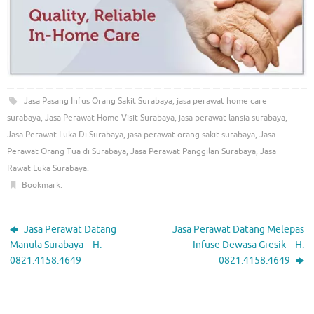
Jasa Pasang Infus Orang Sakit Surabaya
,
jasa perawat home care
surabaya
,
Jasa Perawat Home Visit Surabaya
,
jasa perawat lansia surabaya
,
Jasa Perawat Luka Di Surabaya
,
jasa perawat orang sakit surabaya
,
Jasa
Perawat Orang Tua di Surabaya
,
Jasa Perawat Panggilan Surabaya
,
Jasa
Rawat Luka Surabaya
.
Bookmark
.
Jasa Perawat Datang
Jasa Perawat Datang Melepas
Manula Surabaya – H.
Infuse Dewasa Gresik – H.
0821.4158.4649
0821.4158.4649