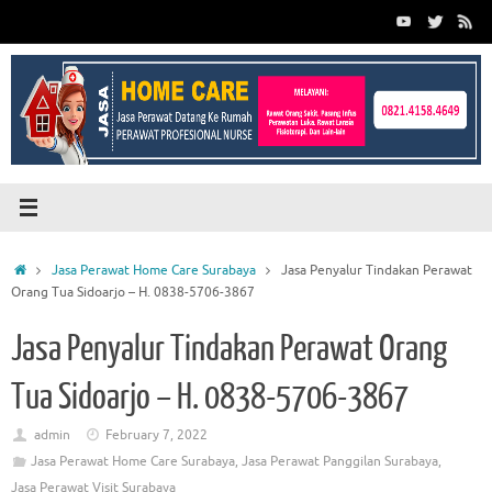
Skip
to
content
Home
Jasa Perawat Home Care Surabaya
Jasa Penyalur Tindakan Perawat
Orang Tua Sidoarjo – H. 0838-5706-3867
Jasa Penyalur Tindakan Perawat Orang
Tua Sidoarjo – H. 0838-5706-3867
admin
February 7, 2022
Jasa Perawat Home Care Surabaya
,
Jasa Perawat Panggilan Surabaya
,
Jasa Perawat Visit Surabaya