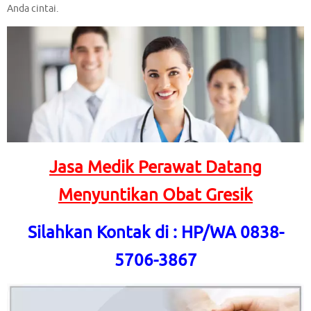
Anda cintai.
Jasa Medik Perawat Datang
Menyuntikan Obat Gresik
Silahkan Kontak di : HP/WA 0838-
5706-3867