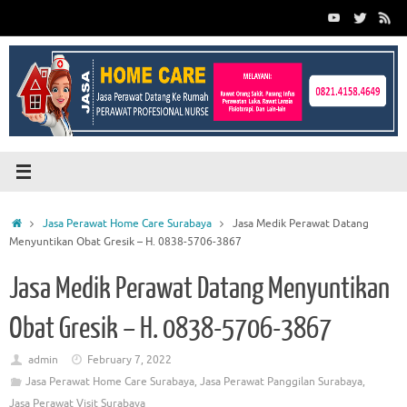
Skip
to
content
Home
Jasa Perawat Home Care Surabaya
Jasa Medik Perawat Datang
Menyuntikan Obat Gresik – H. 0838-5706-3867
Jasa Medik Perawat Datang Menyuntikan
Obat Gresik – H. 0838-5706-3867
admin
February 7, 2022
Jasa Perawat Home Care Surabaya
,
Jasa Perawat Panggilan Surabaya
,
Jasa Perawat Visit Surabaya