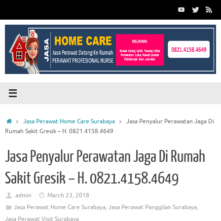
Skip
to
content
Home
Jasa Perawat Home Care Surabaya
Jasa Penyalur Perawatan Jaga Di
Rumah Sakit Gresik – H. 0821.4158.4649
Jasa Penyalur Perawatan Jaga Di Rumah
Sakit Gresik – H. 0821.4158.4649
admin
March 23, 2018
Jasa Perawat Home Care Surabaya
,
Jasa Perawat Panggilan Surabaya
,
Jasa Perawat Visit Surabaya