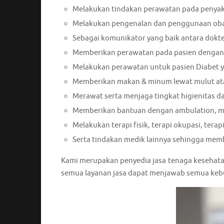
Melakukan tindakan perawatan pada penyaki
Melakukan pengenalan dan penggunaan oba
Sebagai komunikator yang baik antara dokt
Memberikan perawatan pada pasien dengan ma
Melakukan perawatan untuk pasien Diabet ya
Memberikan makan & minum lewat mulut a
Merawat serta menjaga tingkat higienitas da
Memberikan bantuan dengan ambulation, mob
Melakukan terapi fisik, terapi okupasi, terapi
Serta tindakan medik lainnya sehingga me
Kami merupakan penyedia jasa tenaga kesehata
semua layanan jasa dapat menjawab semua kebu