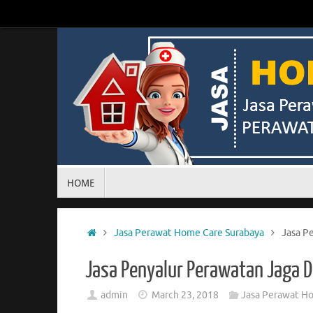
Skip
to
content
Skip
HOME
to
content
Home
Jasa Perawat Home Care Surabaya
Jasa P
Jasa Penyalur Perawatan Jaga 
admin
March 23, 2018
Jasa Perawat H