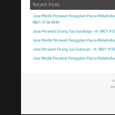
Recent Posts
Jasa Medik Perawat Panggilan Pasca Melahirka
0821.4158.4649
Jasa Perawat Orang Tua Surabaya – H. 0821.41
Jasa Medik Perawat Panggilan Pasca Melahirkan
Jasa Perawat Orang Tua Sidoarjo – H. 0821.415
Jasa Medik Perawat Panggilan Pasca Melahirkan
Th
Lo