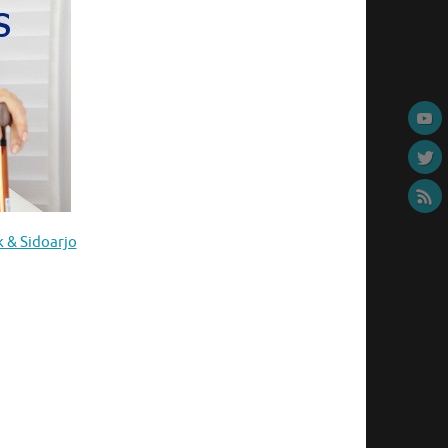
 & Sidoarjo