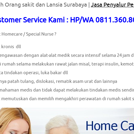
 Orang sakit dan Lansia Surabaya |
Jasa Penyalur P
tomer Service Kami : HP/WA 0811.360.
 Homecare / Special Nurse ?
 kronis dll
ngawasan dengan alat-alat medik secara intensif selama 24 jam d
rumah selama melakukan rawat jalan misal, terapi insulin, kemoter
a tindakan operasi, luka bakar dll
a patah tulang, dislokasi, rematik asam urat dan lainnya
emahaman medis dan tidak dapat melakukan tindakan medis sendir
 memutuskan dan memilih mengakhiri perawatan di rumah sakit s