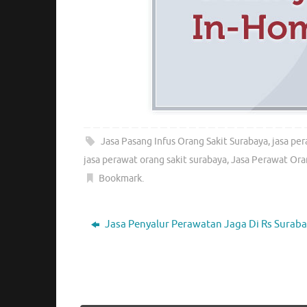
Jasa Pasang Infus Orang Sakit Surabaya
,
jasa pe
jasa perawat orang sakit surabaya
,
Jasa Perawat Ora
Bookmark
.
Jasa Penyalur Perawatan Jaga Di Rs Suraba