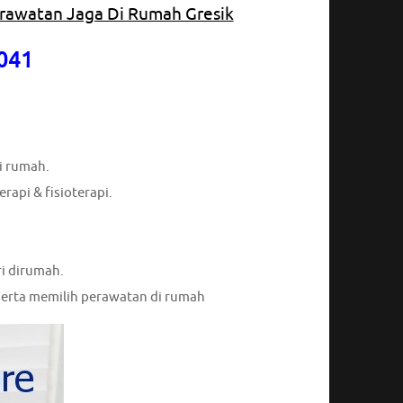
erawatan Jaga Di Rumah Gresik
8041
i rumah.
api & fisioterapi.
i dirumah.
erta memilih perawatan di rumah