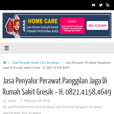
Skip
to
content
Home
Jasa Perawat Home Care Surabaya
Jasa Penyalur Perawat Panggilan
Jaga Di Rumah Sakit Gresik – H. 0821.4158.4649
Jasa Penyalur Perawat Panggilan Jaga Di
Rumah Sakit Gresik – H. 0821.4158.4649
admin
February 28, 2018
Jasa Perawat Home Care Surabaya
,
Jasa Perawat Panggilan Surabaya
,
Jasa Perawat Visit Surabaya