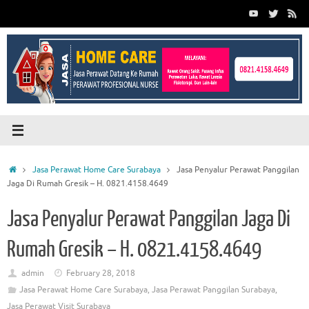
Skip
to
content
Home
Jasa Perawat Home Care Surabaya
Jasa Penyalur Perawat Panggilan
Jaga Di Rumah Gresik – H. 0821.4158.4649
Jasa Penyalur Perawat Panggilan Jaga Di
Rumah Gresik – H. 0821.4158.4649
admin
February 28, 2018
Jasa Perawat Home Care Surabaya
,
Jasa Perawat Panggilan Surabaya
,
Jasa Perawat Visit Surabaya