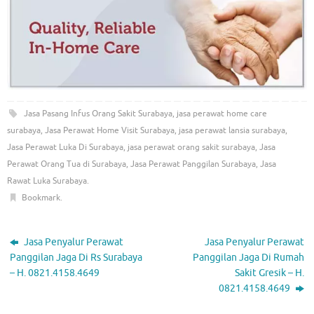
Jasa Pasang Infus Orang Sakit Surabaya
,
jasa perawat home care
surabaya
,
Jasa Perawat Home Visit Surabaya
,
jasa perawat lansia surabaya
,
Jasa Perawat Luka Di Surabaya
,
jasa perawat orang sakit surabaya
,
Jasa
Perawat Orang Tua di Surabaya
,
Jasa Perawat Panggilan Surabaya
,
Jasa
Rawat Luka Surabaya
.
Bookmark
.
Jasa Penyalur Perawat
Jasa Penyalur Perawat
Panggilan Jaga Di Rs Surabaya
Panggilan Jaga Di Rumah
– H. 0821.4158.4649
Sakit Gresik – H.
0821.4158.4649