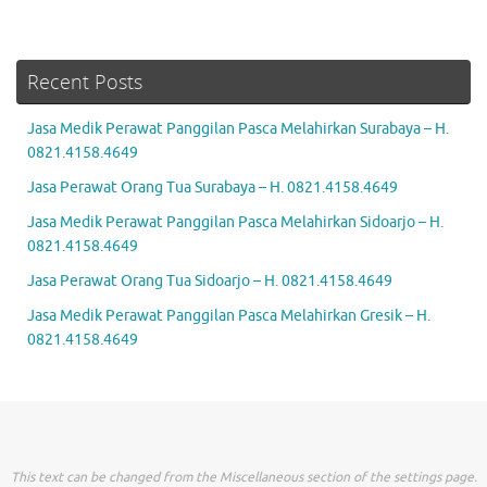
Recent Posts
Jasa Medik Perawat Panggilan Pasca Melahirkan Surabaya – H.
0821.4158.4649
Jasa Perawat Orang Tua Surabaya – H. 0821.4158.4649
Jasa Medik Perawat Panggilan Pasca Melahirkan Sidoarjo – H.
0821.4158.4649
Jasa Perawat Orang Tua Sidoarjo – H. 0821.4158.4649
Jasa Medik Perawat Panggilan Pasca Melahirkan Gresik – H.
0821.4158.4649
This text can be changed from the Miscellaneous section of the settings page.