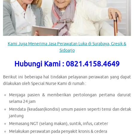
Kami Juga Menerima Jasa Perawatan Luka di Surabaya, Gresik &
Sidoarjo
Hubungi Kami : 0821.4158.4649
Berikut ini beberapa hal tindakan pelayanan perawatan yang dapat
dilakukan oleh Special Nurse Kami di rumah :
Menjaga pasien & memberikan pertolongan pertama darurat
selama 24 jam
Mendata {keadaan|kondisi) umum pasien seperti tensi dan detak
jantung
Memasang NGT (selang makan), suntik, infus, cateter
Melakukan perawatan pada penyakit kronis & cedera