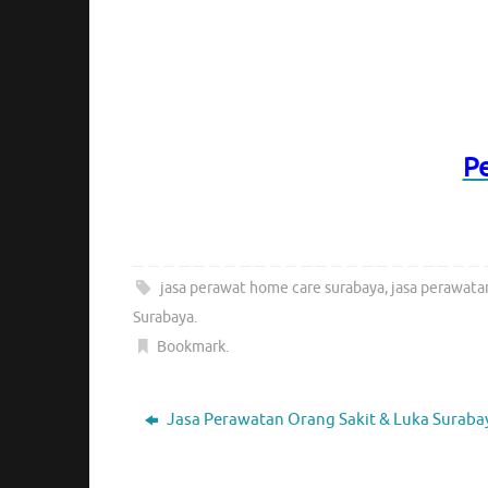
P
jasa perawat home care surabaya
,
jasa perawata
Surabaya
.
Bookmark
.
Jasa Perawatan Orang Sakit & Luka Suraba