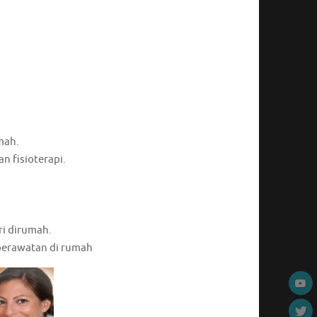
mah.
n fisioterapi.
ri dirumah.
perawatan di rumah