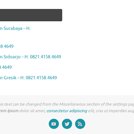
n Surabaya – H.
58.4649
 Sidoarjo – H. 0821.4158.4649
8.4649
 Gresik – H. 0821.4158.4649
is text can be changed from the Miscellaneous section of the settings pa
rem ipsum
dolor sit amet,
consectetur adipiscing
elit, cras ut imperdiet au