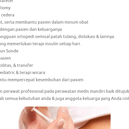
kateter
stomy
 cedera
t, serta membantu pasien dalam minum obat
 dengan pasien dan keluarganya
gguan ortopedi semisal patah tulang, dislokasi & lainnya.
g memerlukan terapi insulin setiap hari.
pun Sonde
pasien
itas, & transfer
pediatric & terapi wicara
bantu mempercepat kesembuhan dari pasien
n perawat profesional pada perawatan medis mandiri baik dituju
ab semua kebutuhan anda & juga anggota keluarga yang Anda cint