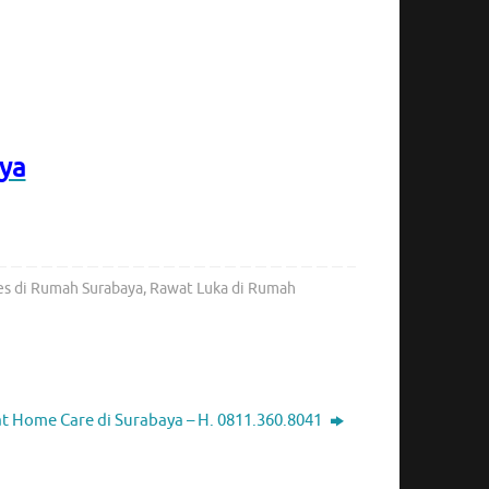
ya
es di Rumah Surabaya
,
Rawat Luka di Rumah
t Home Care di Surabaya – H. 0811.360.8041