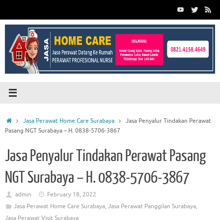
Skip
to
content
Home
Jasa Perawat Home Care Surabaya
Jasa Penyalur Tindakan Perawat
Pasang NGT Surabaya – H. 0838-5706-3867
Jasa Penyalur Tindakan Perawat Pasang
NGT Surabaya – H. 0838-5706-3867
admin
February 18, 2022
Jasa Perawat Home Care Surabaya
,
Jasa Perawat Panggilan Surabaya
,
Jasa Perawat Visit Surabaya