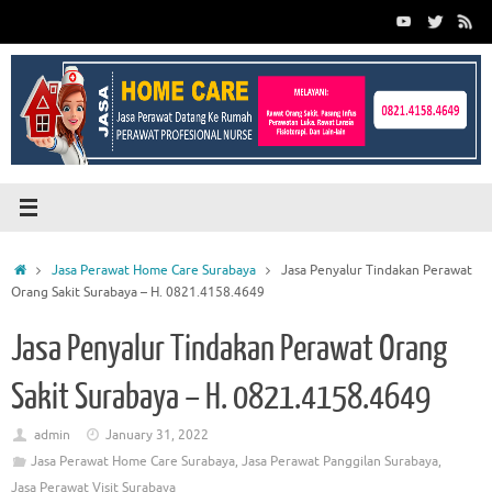
Skip
to
content
Home
Jasa Perawat Home Care Surabaya
Jasa Penyalur Tindakan Perawat
Orang Sakit Surabaya – H. 0821.4158.4649
Jasa Penyalur Tindakan Perawat Orang
Sakit Surabaya – H. 0821.4158.4649
admin
January 31, 2022
Jasa Perawat Home Care Surabaya
,
Jasa Perawat Panggilan Surabaya
,
Jasa Perawat Visit Surabaya