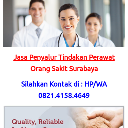
Jasa Penyalur Tindakan Perawat
Orang Sakit Surabaya
Silahkan Kontak di : HP/WA
0821.4158.4649