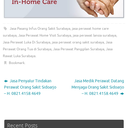
Jasa Pasang Infus Orang Sakit Surabaya
,
jasa perawat home care
surabaya
,
Jasa Perawat Home Visit Surabaya
,
jasa perawat lansia surabaya
,
Jasa Perawat Luka Di Surabaya
,
jasa perawat orang sakit surabaya
,
Jasa
Perawat Orang Tua di Surabaya
,
Jasa Perawat Panggilan Surabaya
,
Jasa
Rawat Luka Surabaya
.
Bookmark
.
Jasa Penyalur Tindakan
Jasa Medik Perawat Datang
Perawat Orang Sakit Sidoarjo
Menjaga Orang Sakit Sidoarjo
– H. 0821.4158.4649
– H. 0821.4158.4649
Recent Posts