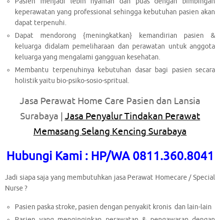
Pasien menjadi lebih nyaman dan puas dengan bimbingan
keperawatan yang professional sehingga kebutuhan pasien akan
dapat terpenuhi.
Dapat mendorong {meningkatkan} kemandirian pasien &
keluarga didalam pemeliharaan dan perawatan untuk anggota
keluarga yang mengalami gangguan kesehatan.
Membantu terpenuhinya kebutuhan dasar bagi pasien secara
holistik yaitu bio-psiko-sosio-spritual.
Jasa Perawat Home Care Pasien dan Lansia
Surabaya |
Jasa Penyalur Tindakan Perawat
Memasang Selang Kencing Surabaya
Hubungi Kami : HP/WA 0811.360.8041
Jadi siapa saja yang membutuhkan jasa Perawat Homecare / Special
Nurse ?
Pasien paska stroke, pasien dengan penyakit kronis dan lain-lain
Pasien yang menginginkan perawatan & pengawasan dengan