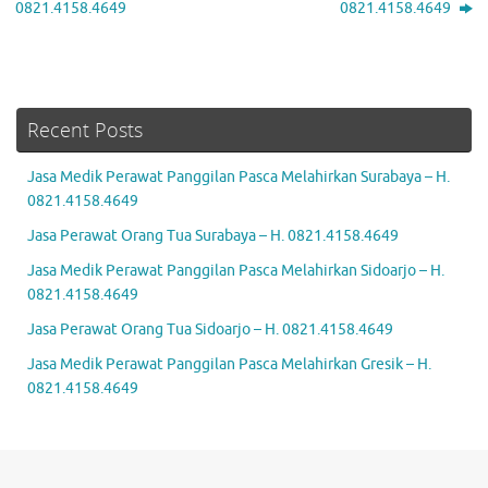
0821.4158.4649
0821.4158.4649
Recent Posts
Jasa Medik Perawat Panggilan Pasca Melahirkan Surabaya – H.
0821.4158.4649
Jasa Perawat Orang Tua Surabaya – H. 0821.4158.4649
Jasa Medik Perawat Panggilan Pasca Melahirkan Sidoarjo – H.
0821.4158.4649
Jasa Perawat Orang Tua Sidoarjo – H. 0821.4158.4649
Jasa Medik Perawat Panggilan Pasca Melahirkan Gresik – H.
0821.4158.4649