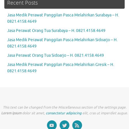
Recent Posts
Jasa Medik Perawat Panggilan Pasca Melahirkan Surabaya – H.
0821.4158.4649
Jasa Perawat Orang Tua Surabaya – H. 0821.4158.4649
Jasa Medik Perawat Panggilan Pasca Melahirkan Sidoarjo – H.
0821.4158.4649
Jasa Perawat Orang Tua Sidoarjo – H. 0821.4158.4649
Jasa Medik Perawat Panggilan Pasca Melahirkan Gresik – H.
0821.4158.4649
This text can be changed from the Miscellaneous section of the settings page.
Lorem ipsum
dolor sit amet,
consectetur adipiscing
elit, cras ut imperdiet augue.