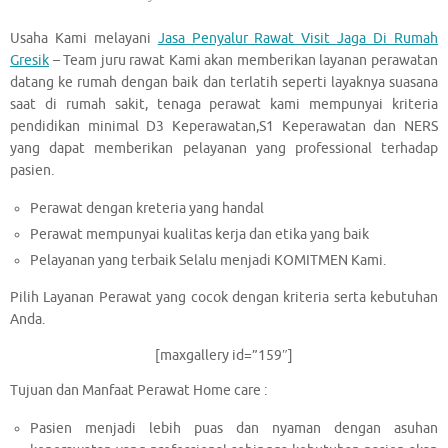
Usaha Kami melayani
Jasa Penyalur Rawat Visit Jaga Di Rumah
Gresik
– Team juru rawat Kami akan memberikan layanan perawatan
datang ke rumah dengan baik dan terlatih seperti layaknya suasana
saat di rumah sakit, tenaga perawat kami mempunyai kriteria
pendidikan minimal D3 Keperawatan,S1 Keperawatan dan NERS
yang dapat memberikan pelayanan yang professional terhadap
pasien.
Perawat dengan kreteria yang handal
Perawat mempunyai kualitas kerja dan etika yang baik
Pelayanan yang terbaik Selalu menjadi KOMITMEN Kami.
Pilih Layanan Perawat yang cocok dengan kriteria serta kebutuhan
Anda.
[maxgallery id=”159″]
Tujuan dan Manfaat Perawat Home care :
Pasien menjadi lebih puas dan nyaman dengan asuhan