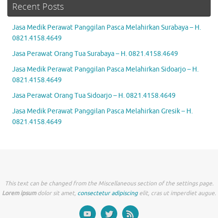
Recent Posts
Jasa Medik Perawat Panggilan Pasca Melahirkan Surabaya – H.
0821.4158.4649
Jasa Perawat Orang Tua Surabaya – H. 0821.4158.4649
Jasa Medik Perawat Panggilan Pasca Melahirkan Sidoarjo – H.
0821.4158.4649
Jasa Perawat Orang Tua Sidoarjo – H. 0821.4158.4649
Jasa Medik Perawat Panggilan Pasca Melahirkan Gresik – H.
0821.4158.4649
This text can be changed from the Miscellaneous section of the settings page.
Lorem ipsum
dolor sit amet,
consectetur adipiscing
elit, cras ut imperdiet augue.