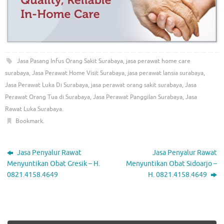
Jasa Pasang Infus Orang Sakit Surabaya
,
jasa perawat home care
surabaya
,
Jasa Perawat Home Visit Surabaya
,
jasa perawat lansia surabaya
,
Jasa Perawat Luka Di Surabaya
,
jasa perawat orang sakit surabaya
,
Jasa
Perawat Orang Tua di Surabaya
,
Jasa Perawat Panggilan Surabaya
,
Jasa
Rawat Luka Surabaya
.
Bookmark
.
Jasa Penyalur Rawat
Jasa Penyalur Rawat
Menyuntikan Obat Gresik – H.
Menyuntikan Obat Sidoarjo –
0821.4158.4649
H. 0821.4158.4649