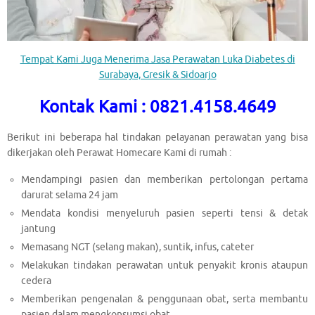
Tempat Kami Juga Menerima Jasa Perawatan Luka Diabetes di
Surabaya, Gresik & Sidoarjo
Kontak Kami : 0821.4158.4649
Berikut ini beberapa hal tindakan pelayanan perawatan yang bisa
dikerjakan oleh Perawat Homecare Kami di rumah :
Mendampingi pasien dan memberikan pertolongan pertama
darurat selama 24 jam
Mendata kondisi menyeluruh pasien seperti tensi & detak
jantung
Memasang NGT (selang makan), suntik, infus, cateter
Melakukan tindakan perawatan untuk penyakit kronis ataupun
cedera
Memberikan pengenalan & penggunaan obat, serta membantu
pasien dalam mengkonsumsi obat