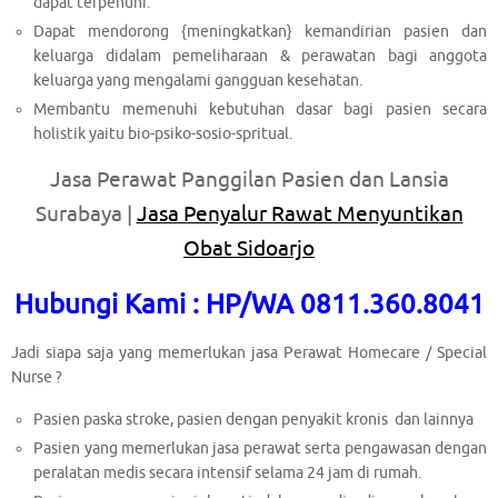
dapat terpenuhi.
Dapat mendorong {meningkatkan} kemandirian pasien dan
keluarga didalam pemeliharaan & perawatan bagi anggota
keluarga yang mengalami gangguan kesehatan.
Membantu memenuhi kebutuhan dasar bagi pasien secara
holistik yaitu bio-psiko-sosio-spritual.
Jasa Perawat Panggilan Pasien dan Lansia
Surabaya |
Jasa Penyalur Rawat Menyuntikan
Obat Sidoarjo
Hubungi Kami : HP/WA 0811.360.8041
Jadi siapa saja yang memerlukan jasa Perawat Homecare / Special
Nurse ?
Pasien paska stroke, pasien dengan penyakit kronis dan lainnya
Pasien yang memerlukan jasa perawat serta pengawasan dengan
peralatan medis secara intensif selama 24 jam di rumah.