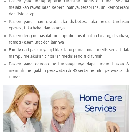
Pasien yang menginginkan tindakan medis di rumah selama
melakukan rawat jalan seperti halnya, terapi insulin, kemoterapi
dan fisioterapi.
Pasien yang mau rawat luka diabetes, luka bekas tindakan
operasi, luka bakar dan lainnya
Pasien dengan masalah orthopedic misal patah tulang, dislokasi,
rematik asam urat dan lainnya
Family dari pasien yang tidak tahu pemahaman medis serta tidak
mampu melakukan tindakan medis sendiri dirumah.
Pasien yang dengan pertimbangannya dapat memutuskan &
memilih mengakhiri perawatan di RS serta memilih perawatan di
rumah