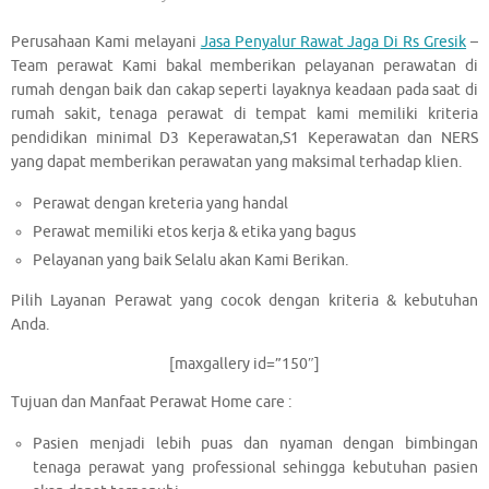
Perusahaan Kami melayani
Jasa Penyalur Rawat Jaga Di Rs Gresik
–
Team perawat Kami bakal memberikan pelayanan perawatan di
rumah dengan baik dan cakap seperti layaknya keadaan pada saat di
rumah sakit, tenaga perawat di tempat kami memiliki kriteria
pendidikan minimal D3 Keperawatan,S1 Keperawatan dan NERS
yang dapat memberikan perawatan yang maksimal terhadap klien.
Perawat dengan kreteria yang handal
Perawat memiliki etos kerja & etika yang bagus
Pelayanan yang baik Selalu akan Kami Berikan.
Pilih Layanan Perawat yang cocok dengan kriteria & kebutuhan
Anda.
[maxgallery id=”150″]
Tujuan dan Manfaat Perawat Home care :
Pasien menjadi lebih puas dan nyaman dengan bimbingan
tenaga perawat yang professional sehingga kebutuhan pasien