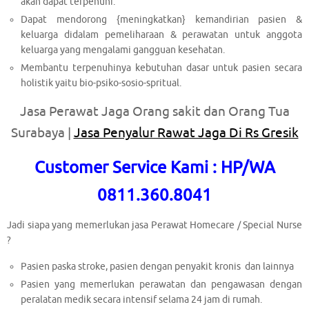
akan dapat terpenuhi.
Dapat mendorong {meningkatkan} kemandirian pasien &
keluarga didalam pemeliharaan & perawatan untuk anggota
keluarga yang mengalami gangguan kesehatan.
Membantu terpenuhinya kebutuhan dasar untuk pasien secara
holistik yaitu bio-psiko-sosio-spritual.
Jasa Perawat Jaga Orang sakit dan Orang Tua
Surabaya |
Jasa Penyalur Rawat Jaga Di Rs Gresik
Customer Service Kami : HP/WA
0811.360.8041
Jadi siapa yang memerlukan jasa Perawat Homecare / Special Nurse
?
Pasien paska stroke, pasien dengan penyakit kronis dan lainnya
Pasien yang memerlukan perawatan dan pengawasan dengan
peralatan medik secara intensif selama 24 jam di rumah.