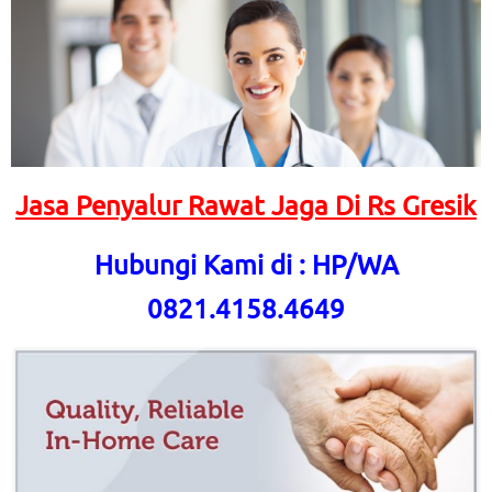
Jasa Penyalur Rawat Jaga Di Rs Gresik
Hubungi Kami di : HP/WA
0821.4158.4649