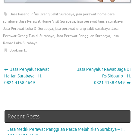
Jasa Pasang Infus Orang Sakit Surabaya
,
jasa perawat home care
surabaya
,
Jasa Perawat Home Visit Surabaya
,
jasa perawat lansia surabaya
,
Jasa Perawat Luka Di Surabaya
,
jasa perawat orang sakit surabaya
,
Jasa
Perawat Orang Tua di Surabaya
,
Jasa Perawat Panggilan Surabaya
,
Jasa
Rawat Luka Surabaya
.
Bookmark
.
Jasa Penyalur Rawat
Jasa Penyalur Rawat Jaga Di
Harian Surabaya – H.
Rs Sidoarjo – H.
0821.4158.4649
0821.4158.4649
Recent Posts
Jasa Medik Perawat Panggilan Pasca Melahirkan Surabaya – H.