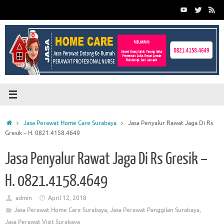
Skip
to
content
Home
Jasa Perawat Home Care Surabaya
Jasa Penyalur Rawat Jaga Di Rs
Gresik – H. 0821.4158.4649
Jasa Penyalur Rawat Jaga Di Rs Gresik –
H. 0821.4158.4649
admin
April 12, 2018
Jasa Perawat Home Care Surabaya
,
Jasa Perawat Panggilan Surabaya
,
Jasa Perawat Visit Surabaya