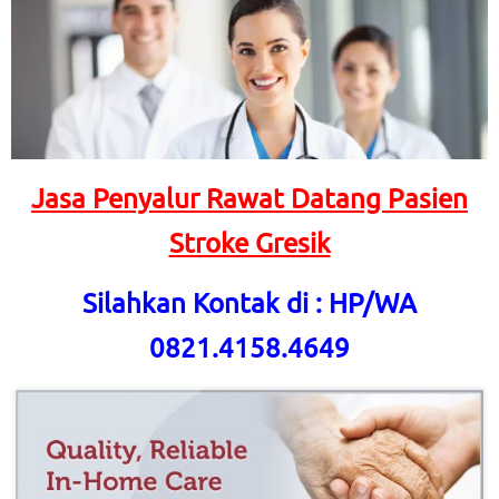
Jasa Penyalur Rawat Datang Pasien
Stroke Gresik
Silahkan Kontak di : HP/WA
0821.4158.4649