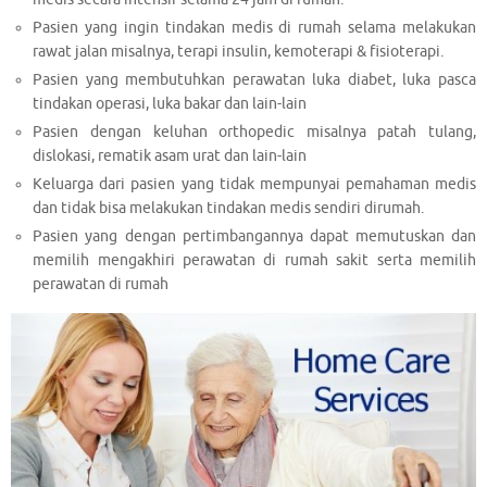
Pasien yang ingin tindakan medis di rumah selama melakukan
rawat jalan misalnya, terapi insulin, kemoterapi & fisioterapi.
Pasien yang membutuhkan perawatan luka diabet, luka pasca
tindakan operasi, luka bakar dan lain-lain
Pasien dengan keluhan orthopedic misalnya patah tulang,
dislokasi, rematik asam urat dan lain-lain
Keluarga dari pasien yang tidak mempunyai pemahaman medis
dan tidak bisa melakukan tindakan medis sendiri dirumah.
Pasien yang dengan pertimbangannya dapat memutuskan dan
memilih mengakhiri perawatan di rumah sakit serta memilih
perawatan di rumah