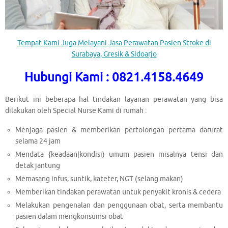
Tempat Kami Juga Melayani Jasa Perawatan Pasien Stroke di
Surabaya, Gresik & Sidoarjo
Hubungi Kami : 0821.4158.4649
Berikut ini beberapa hal tindakan layanan perawatan yang bisa
dilakukan oleh Special Nurse Kami di rumah :
Menjaga pasien & memberikan pertolongan pertama darurat
selama 24 jam
Mendata {keadaan|kondisi) umum pasien misalnya tensi dan
detak jantung
Memasang infus, suntik, kateter, NGT (selang makan)
Memberikan tindakan perawatan untuk penyakit kronis & cedera
Melakukan pengenalan dan penggunaan obat, serta membantu
pasien dalam mengkonsumsi obat