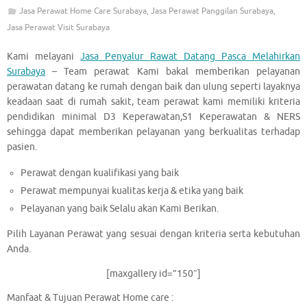
Jasa Perawat Home Care Surabaya
,
Jasa Perawat Panggilan Surabaya
,
Jasa Perawat Visit Surabaya
Kami melayani
Jasa Penyalur Rawat Datang Pasca Melahirkan
Surabaya
– Team perawat Kami bakal memberikan pelayanan
perawatan datang ke rumah dengan baik dan ulung seperti layaknya
keadaan saat di rumah sakit, team perawat kami memiliki kriteria
pendidikan minimal D3 Keperawatan,S1 Keperawatan & NERS
sehingga dapat memberikan pelayanan yang berkualitas terhadap
pasien.
Perawat dengan kualifikasi yang baik
Perawat mempunyai kualitas kerja & etika yang baik
Pelayanan yang baik Selalu akan Kami Berikan.
Pilih Layanan Perawat yang sesuai dengan kriteria serta kebutuhan
Anda.
[maxgallery id=”150″]
Manfaat & Tujuan Perawat Home care :