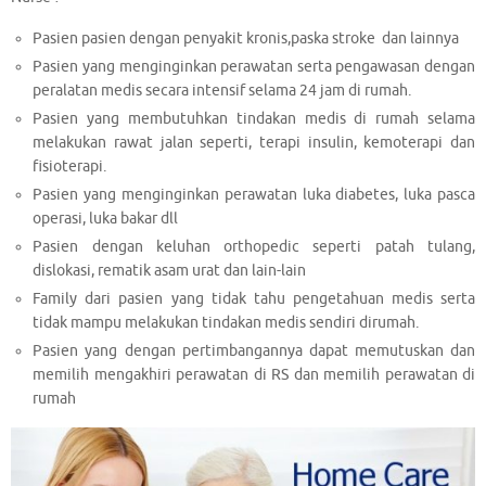
Pasien pasien dengan penyakit kronis,paska stroke dan lainnya
Pasien yang menginginkan perawatan serta pengawasan dengan
peralatan medis secara intensif selama 24 jam di rumah.
Pasien yang membutuhkan tindakan medis di rumah selama
melakukan rawat jalan seperti, terapi insulin, kemoterapi dan
fisioterapi.
Pasien yang menginginkan perawatan luka diabetes, luka pasca
operasi, luka bakar dll
Pasien dengan keluhan orthopedic seperti patah tulang,
dislokasi, rematik asam urat dan lain-lain
Family dari pasien yang tidak tahu pengetahuan medis serta
tidak mampu melakukan tindakan medis sendiri dirumah.
Pasien yang dengan pertimbangannya dapat memutuskan dan
memilih mengakhiri perawatan di RS dan memilih perawatan di
rumah