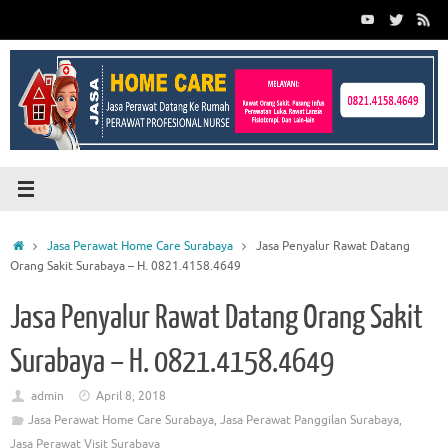
Skip
to
content
Home
Jasa Perawat Home Care Surabaya
Jasa Penyalur Rawat Datang
Orang Sakit Surabaya – H. 0821.4158.4649
Jasa Penyalur Rawat Datang Orang Sakit
Surabaya – H. 0821.4158.4649
admin
April 8, 2018
Jasa Perawat Home Care Surabaya
,
Jasa Perawat Panggilan Surabaya
,
Jasa Perawat Visit Surabaya