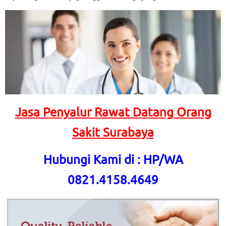
Jasa Penyalur Rawat Datang Orang
Sakit Surabaya
Hubungi Kami di : HP/WA
0821.4158.4649