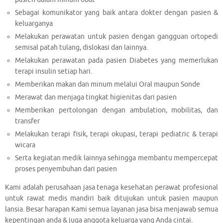
Sebagai komunikator yang baik antara dokter dengan pasien &
keluarganya
Melakukan perawatan untuk pasien dengan gangguan ortopedi
semisal patah tulang, dislokasi dan lainnya.
Melakukan perawatan pada pasien Diabetes yang memerlukan
terapi insulin setiap hari.
Memberikan makan dan minum melalui Oral maupun Sonde
Merawat dan menjaga tingkat higienitas dari pasien
Memberikan pertolongan dengan ambulation, mobilitas, dan
transfer
Melakukan terapi fisik, terapi okupasi, terapi pediatric & terapi
wicara
Serta kegiatan medik lainnya sehingga membantu mempercepat
proses penyembuhan dari pasien
Kami adalah perusahaan jasa tenaga kesehatan perawat profesional
untuk rawat medis mandiri baik ditujukan untuk pasien maupun
lansia. Besar harapan Kami semua layanan jasa bisa menjawab semua
kepentingan anda & juga anggota keluarga yang Anda cintai.