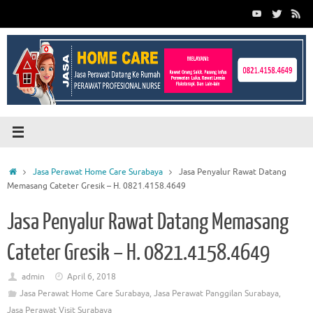
Skip
to
content
Home
Jasa Perawat Home Care Surabaya
Jasa Penyalur Rawat Datang
Memasang Cateter Gresik – H. 0821.4158.4649
Jasa Penyalur Rawat Datang Memasang
Cateter Gresik – H. 0821.4158.4649
admin
April 6, 2018
Jasa Perawat Home Care Surabaya
,
Jasa Perawat Panggilan Surabaya
,
Jasa Perawat Visit Surabaya