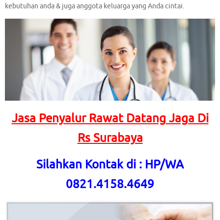
kebutuhan anda & juga anggota keluarga yang Anda cintai.
Jasa Penyalur Rawat Datang Jaga Di
Rs Surabaya
Silahkan Kontak di : HP/WA
0821.4158.4649