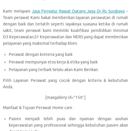
Kami melayani
Jasa Penyalur Rawat Datang Jaga Di Rs Surabaya
–
Team perawat Kami bakal memberikan layanan perawatan di rumah
dengan baik dan terlatih seperti layaknya suasana ketika di rumah
sakit, team perawat kami memiliki kualifikasi pendidikan minimal
D3 Keperawatan,S1 Keperawatan dan NERS yang dapat memberikan
pelayanan yang maksimal terhadap klien.
Perawat dengan kreteria yang baik
Perawat mempunyai etos kerja & etika yang baik
Pelayanan yang terbaik Selalu akan Kami Berikan.
Pilih Layanan Perawat yang cocok dengan kriteria & kebutuhan
Anda.
[maxgallery id=”150″]
Manfaat & Tujuan Perawat Home care :
Pasien menjadi lebih puas dan nyaman dengan asuhan
keperawatan yang professional sehingga kebutuhan pasien akan