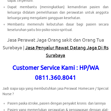
dapat terpenuhi.
Dapat membantu {meningkatkan} kemandirian pasien dan
keluarga didalam pemeliharaan dan perawatan untuk anggota
keluarga yang mengalami gangguan kesehatan.
Membantu memenuhi kebutuhan dasar bagi pasien secara
keseluruhan yaitu bio-psiko-sosio-spritual.
Jasa Perawat Jaga Orang sakit dan Orang Tua
Surabaya |
Jasa Penyalur Rawat Datang Jaga Di Rs
Surabaya
Customer Service Kami : HP/WA
0811.360.8041
Jadi siapa saja yang membutuhkan jasa Perawat Homecare / Special
Nurse ?
Pasien paska stroke, pasien dengan penyakit kronis dan lainnya
Pasien yang memerlukan perawatan & pengawasan dengan alat-