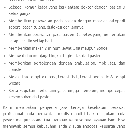
Sebagai komunikator yang baik antara dokter dengan pasien &
keluarganya
Memberikan perawatan pada pasien dengan masalah ortopedi
seperti patah tulang, dislokasi dan lainnya.
Memberikan perawatan pada pasien Diabetes yang memerlukan
terapi insulin setiap hari.
Memberikan makan & minum lewat Oral maupun Sonde
Merawat dan menjaga tingkat higienitas dari pasien
Memberikan pertolongan dengan ambulation, mobilitas, dan
transfer
Melakukan terapi okupasi, terapi fisik, terapi pediatric & terapi
wicara
Serta kegiatan medis lainnya sehingga menolong mempercepat
kesembuhan dari pasien
Kami merupakan penyedia jasa tenaga kesehatan perawat
profesional pada perawatan medis mandiri baik ditujukan pada
pasien maupun orang tua. Harapan Kami semua layanan kami bisa
menjawab semua kebutuhan anda & juga anggota keluarga yang