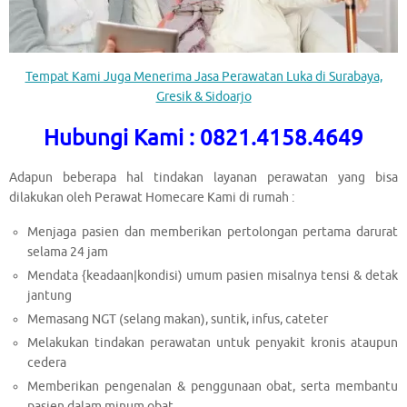
Tempat Kami Juga Menerima Jasa Perawatan Luka di Surabaya,
Gresik & Sidoarjo
Hubungi Kami : 0821.4158.4649
Adapun beberapa hal tindakan layanan perawatan yang bisa
dilakukan oleh Perawat Homecare Kami di rumah :
Menjaga pasien dan memberikan pertolongan pertama darurat
selama 24 jam
Mendata {keadaan|kondisi) umum pasien misalnya tensi & detak
jantung
Memasang NGT (selang makan), suntik, infus, cateter
Melakukan tindakan perawatan untuk penyakit kronis ataupun
cedera
Memberikan pengenalan & penggunaan obat, serta membantu
pasien dalam minum obat