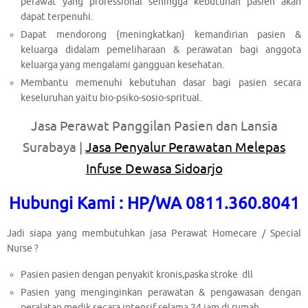
perawat yang professional sehingga kebutuhan pasien akan
dapat terpenuhi.
Dapat mendorong {meningkatkan} kemandirian pasien &
keluarga didalam pemeliharaan & perawatan bagi anggota
keluarga yang mengalami gangguan kesehatan.
Membantu memenuhi kebutuhan dasar bagi pasien secara
keseluruhan yaitu bio-psiko-sosio-spritual.
Jasa Perawat Panggilan Pasien dan Lansia
Surabaya |
Jasa Penyalur Perawatan Melepas
Infuse Dewasa Sidoarjo
Hubungi Kami : HP/WA 0811.360.8041
Jadi siapa yang membutuhkan jasa Perawat Homecare / Special
Nurse ?
Pasien pasien dengan penyakit kronis,paska stroke dll
Pasien yang menginginkan perawatan & pengawasan dengan
peralatan medik secara intensif selama 24 jam di rumah.