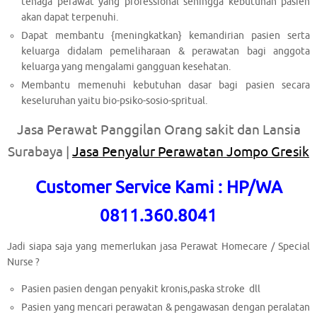
tenaga perawat yang professional sehingga kebutuhan pasien
akan dapat terpenuhi.
Dapat membantu {meningkatkan} kemandirian pasien serta
keluarga didalam pemeliharaan & perawatan bagi anggota
keluarga yang mengalami gangguan kesehatan.
Membantu memenuhi kebutuhan dasar bagi pasien secara
keseluruhan yaitu bio-psiko-sosio-spritual.
Jasa Perawat Panggilan Orang sakit dan Lansia
Surabaya |
Jasa Penyalur Perawatan Jompo Gresik
Customer Service Kami : HP/WA
0811.360.8041
Jadi siapa saja yang memerlukan jasa Perawat Homecare / Special
Nurse ?
Pasien pasien dengan penyakit kronis,paska stroke dll
Pasien yang mencari perawatan & pengawasan dengan peralatan