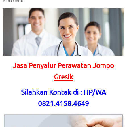
Anda cintai.
Jasa Penyalur Perawatan Jompo
Gresik
Silahkan Kontak di : HP/WA
0821.4158.4649