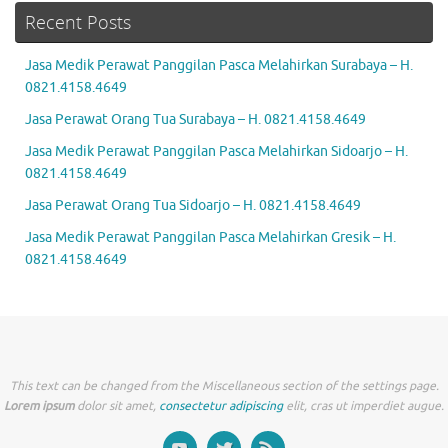
Recent Posts
Jasa Medik Perawat Panggilan Pasca Melahirkan Surabaya – H.
0821.4158.4649
Jasa Perawat Orang Tua Surabaya – H. 0821.4158.4649
Jasa Medik Perawat Panggilan Pasca Melahirkan Sidoarjo – H.
0821.4158.4649
Jasa Perawat Orang Tua Sidoarjo – H. 0821.4158.4649
Jasa Medik Perawat Panggilan Pasca Melahirkan Gresik – H.
0821.4158.4649
This text can be changed from the Miscellaneous section of the settings page.
Lorem ipsum
dolor sit amet,
consectetur adipiscing
elit, cras ut imperdiet augue.