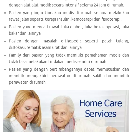
dengan alat-alat medik secara intensif selama 24 jam di rumah.
Pasien yang ingin tindakan medis di rumah selama melakukan
rawat jalan seperti, terapi insulin, kemoterapi dan fisioterapi.
Pasien yang mencari rawat luka diabet, luka bekas operasi, luka
bakar dan lainnya
Pasien dengan masalah orthopedic seperti patah tulang,
dislokasi, rematik asam urat dan lainnya
Family dari pasien yang tidak memiliki pemahaman medis dan
tidak bisa melakukan tindakan medis sendiri dirumah.
Pasien yang dengan pertimbangannya dapat memutuskan dan
memilih mengakhiri perawatan di rumah sakit dan memilih
perawatan di rumah