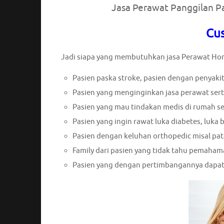
Jasa Perawat Panggilan P
Cus
Jadi siapa yang membutuhkan jasa Perawat Home
Pasien paska stroke, pasien dengan penyakit
Pasien yang menginginkan jasa perawat sert
Pasien yang mau tindakan medis di rumah sel
Pasien yang ingin rawat luka diabetes, luka b
Pasien dengan keluhan orthopedic misal patah
Family dari pasien yang tidak tahu pemaham
Pasien yang dengan pertimbangannya dapat