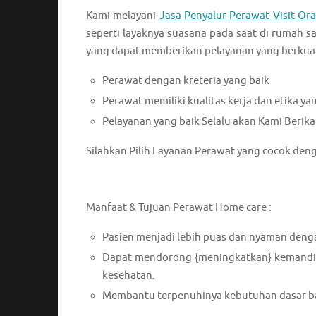
Kami melayani
Jasa Penyalur Perawat Visit Or
seperti layaknya suasana pada saat di rumah 
yang dapat memberikan pelayanan yang berkual
Perawat dengan kreteria yang baik
Perawat memiliki kualitas kerja dan etika y
Pelayanan yang baik Selalu akan Kami Berika
Silahkan Pilih Layanan Perawat yang cocok deng
Manfaat & Tujuan Perawat Home care :
Pasien menjadi lebih puas dan nyaman deng
Dapat mendorong {meningkatkan} kemandir
kesehatan.
Membantu terpenuhinya kebutuhan dasar bagi