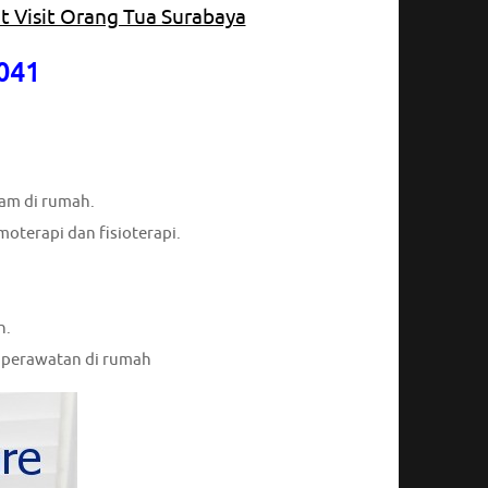
t Visit Orang Tua Surabaya
8041
jam di rumah.
oterapi dan fisioterapi.
h.
 perawatan di rumah