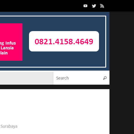
Search for:
Search
 Surabaya