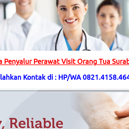
a Penyalur Perawat Visit Orang Tua Sura
ilahkan Kontak di : HP/WA 0821.4158.46