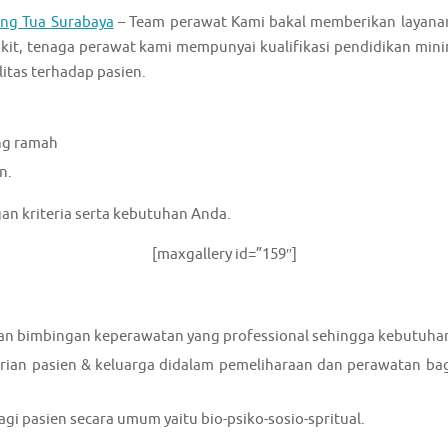
ang Tua Surabaya
– Team perawat Kami bakal memberikan layanan
sakit, tenaga perawat kami mempunyai kualifikasi pendidikan m
itas terhadap pasien.
ang ramah
n.
an kriteria serta kebutuhan Anda.
[maxgallery id=”159″]
an bimbingan keperawatan yang professional sehingga kebutuhan
ian pasien & keluarga didalam pemeliharaan dan perawatan ba
 pasien secara umum yaitu bio-psiko-sosio-spritual.