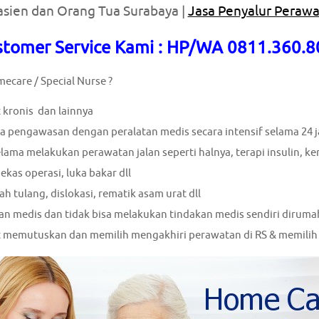
asien dan Orang Tua Surabaya |
Jasa Penyalur Perawa
tomer Service Kami : HP/WA 0811.360.
care / Special Nurse ?
 kronis dan lainnya
a pengawasan dengan peralatan medis secara intensif selama 24 
ama melakukan perawatan jalan seperti halnya, terapi insulin, kem
ekas operasi, luka bakar dll
 tulang, dislokasi, rematik asam urat dll
an medis dan tidak bisa melakukan tindakan medis sendiri diruma
 memutuskan dan memilih mengakhiri perawatan di RS & memilih