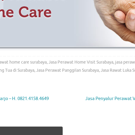
rawat home care surabaya
,
Jasa Perawat Home Visit Surabaya
,
jasa peraw
ng Tua di Surabaya
,
Jasa Perawat Panggilan Surabaya
,
Jasa Rawat Luka 
arjo – H. 0821.4158.4649
Jasa Penyalur Perawat V