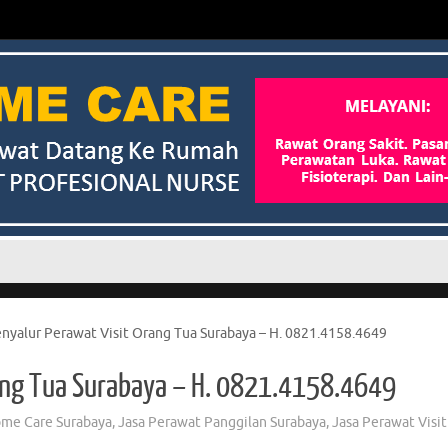
enyalur Perawat Visit Orang Tua Surabaya – H. 0821.4158.4649
rang Tua Surabaya – H. 0821.4158.4649
ome Care Surabaya
,
Jasa Perawat Panggilan Surabaya
,
Jasa Perawat Visit