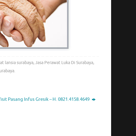
at lansia surabaya
,
Jasa Perawat Luka Di Surabaya
,
Surabaya
.
isit Pasang Infus Gresik – H. 0821.4158.4649