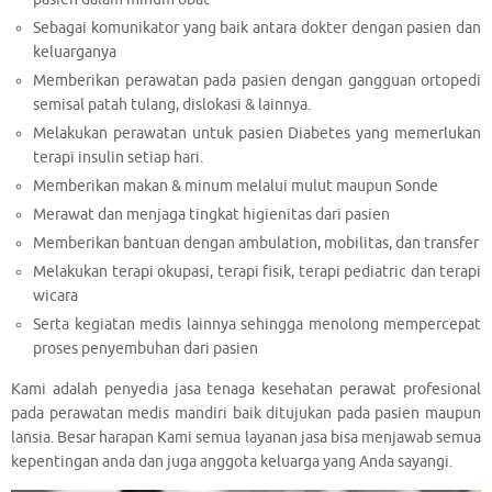
Sebagai komunikator yang baik antara dokter dengan pasien dan
keluarganya
Memberikan perawatan pada pasien dengan gangguan ortopedi
semisal patah tulang, dislokasi & lainnya.
Melakukan perawatan untuk pasien Diabetes yang memerlukan
terapi insulin setiap hari.
Memberikan makan & minum melalui mulut maupun Sonde
Merawat dan menjaga tingkat higienitas dari pasien
Memberikan bantuan dengan ambulation, mobilitas, dan transfer
Melakukan terapi okupasi, terapi fisik, terapi pediatric dan terapi
wicara
Serta kegiatan medis lainnya sehingga menolong mempercepat
proses penyembuhan dari pasien
Kami adalah penyedia jasa tenaga kesehatan perawat profesional
pada perawatan medis mandiri baik ditujukan pada pasien maupun
lansia. Besar harapan Kami semua layanan jasa bisa menjawab semua
kepentingan anda dan juga anggota keluarga yang Anda sayangi.