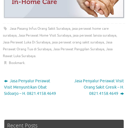
Jasa Pasang Infus Orang Sakit Surabaya
,
jasa perawat home care
surabaya
,
Jasa Perawat Home Visit Surabaya
,
jasa perawat lansia surabaya
,
Jasa Perawat Luka Di Surabaya
,
jasa perawat orang sakit surabaya
,
Jasa
Perawat Orang Tua di Surabaya
,
Jasa Perawat Panggilan Surabaya
,
Jasa
Rawat Luka Surabaya
.
Bookmark
.
Jasa Penyalur Perawat
Jasa Penyalur Perawat Visit
Visit Menyuntikan Obat
Orang Sakit Gresik – H.
Sidoarjo – H. 0821.4158.4649
0821.4158.4649
Recent Posts