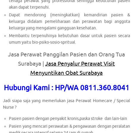
tenaga perawat yang professional sehingga kebutuhan pasien
akan dapat terpenuhi.
Dapat mendorong {meningkatkan} kemandirian pasien &
keluarga didalam pemeliharaan dan perawatan bagi anggota
keluarga yang mengalami gangguan kesehatan.
Membantu terpenuhinya kebutuhan dasar untuk pasien secara
umum yaitu bio-psiko-sosio-spritual.
Jasa Perawat Panggilan Pasien dan Orang Tua
Surabaya |
Jasa Penyalur Perawat Visit
Menyuntikan Obat Surabaya
Hubungi Kami : HP/WA 0811.360.8041
Jadi siapa saja yang memerlukan jasa Perawat Homecare / Special
Nurse ?
Pasien pasien dengan penyakit kronis,paska stroke dan lain-lain
Pasien yang mencari perawatan & pengawasan dengan peralatan
medik secara intensif selama 24 jam di rumah.