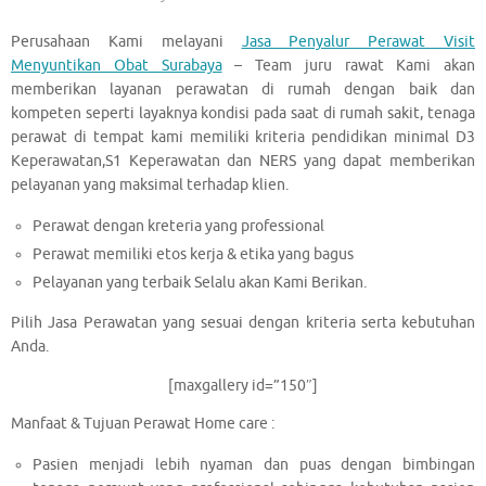
Perusahaan Kami melayani
Jasa Penyalur Perawat Visit
Menyuntikan Obat Surabaya
– Team juru rawat Kami akan
memberikan layanan perawatan di rumah dengan baik dan
kompeten seperti layaknya kondisi pada saat di rumah sakit, tenaga
perawat di tempat kami memiliki kriteria pendidikan minimal D3
Keperawatan,S1 Keperawatan dan NERS yang dapat memberikan
pelayanan yang maksimal terhadap klien.
Perawat dengan kreteria yang professional
Perawat memiliki etos kerja & etika yang bagus
Pelayanan yang terbaik Selalu akan Kami Berikan.
Pilih Jasa Perawatan yang sesuai dengan kriteria serta kebutuhan
Anda.
[maxgallery id=”150″]
Manfaat & Tujuan Perawat Home care :
Pasien menjadi lebih nyaman dan puas dengan bimbingan