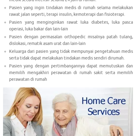
Pasien yang ingin tindakan medis di rumah selama melakukan
rawat jalan seperti, terapi insulin, kemoterapi dan fisioterapi.
Pasien yang menginginkan rawat luka diabetes, luka pasca
operasi, luka bakar dan lain-lain
Pasien dengan permasalan orthopedic misalnya patah tulang,
dislokasi, rematik asam urat dan lain-lain
Keluarga dari pasien yang tidak mempunyai pengetahuan medis
serta tidak dapat melakukan tindakan medis sendiri dirumah.
Pasien yang dengan pertimbangannya dapat memutuskan dan
memilih mengakhiri perawatan di rumah sakit serta memilih
perawatan di rumah