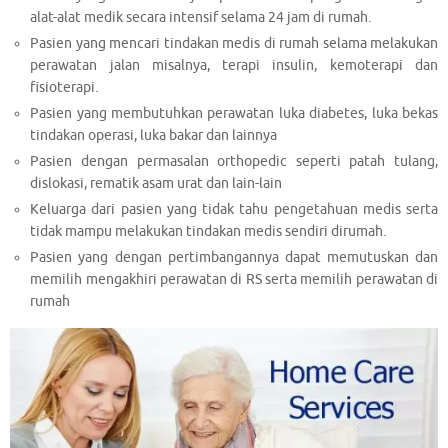
alat-alat medik secara intensif selama 24 jam di rumah.
Pasien yang mencari tindakan medis di rumah selama melakukan
perawatan jalan misalnya, terapi insulin, kemoterapi dan
fisioterapi.
Pasien yang membutuhkan perawatan luka diabetes, luka bekas
tindakan operasi, luka bakar dan lainnya
Pasien dengan permasalan orthopedic seperti patah tulang,
dislokasi, rematik asam urat dan lain-lain
Keluarga dari pasien yang tidak tahu pengetahuan medis serta
tidak mampu melakukan tindakan medis sendiri dirumah.
Pasien yang dengan pertimbangannya dapat memutuskan dan
memilih mengakhiri perawatan di RS serta memilih perawatan di
rumah