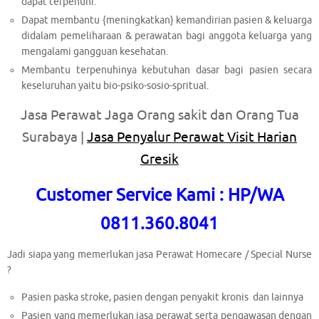
dapat terpenuhi.
Dapat membantu {meningkatkan} kemandirian pasien & keluarga
didalam pemeliharaan & perawatan bagi anggota keluarga yang
mengalami gangguan kesehatan.
Membantu terpenuhinya kebutuhan dasar bagi pasien secara
keseluruhan yaitu bio-psiko-sosio-spritual.
Jasa Perawat Jaga Orang sakit dan Orang Tua
Surabaya |
Jasa Penyalur Perawat Visit Harian
Gresik
Customer Service Kami : HP/WA
0811.360.8041
Jadi siapa yang memerlukan jasa Perawat Homecare / Special Nurse
?
Pasien paska stroke, pasien dengan penyakit kronis dan lainnya
Pasien yang memerlukan jasa perawat serta pengawasan dengan