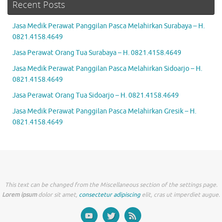
Recent Posts
Jasa Medik Perawat Panggilan Pasca Melahirkan Surabaya – H.
0821.4158.4649
Jasa Perawat Orang Tua Surabaya – H. 0821.4158.4649
Jasa Medik Perawat Panggilan Pasca Melahirkan Sidoarjo – H.
0821.4158.4649
Jasa Perawat Orang Tua Sidoarjo – H. 0821.4158.4649
Jasa Medik Perawat Panggilan Pasca Melahirkan Gresik – H.
0821.4158.4649
This text can be changed from the Miscellaneous section of the settings page.
Lorem ipsum
dolor sit amet,
consectetur adipiscing
elit, cras ut imperdiet augue.