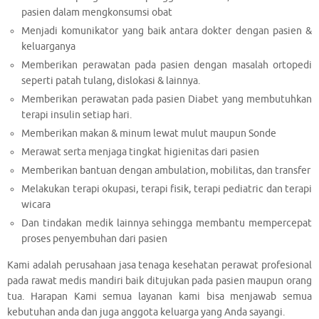
pasien dalam mengkonsumsi obat
Menjadi komunikator yang baik antara dokter dengan pasien &
keluarganya
Memberikan perawatan pada pasien dengan masalah ortopedi
seperti patah tulang, dislokasi & lainnya.
Memberikan perawatan pada pasien Diabet yang membutuhkan
terapi insulin setiap hari.
Memberikan makan & minum lewat mulut maupun Sonde
Merawat serta menjaga tingkat higienitas dari pasien
Memberikan bantuan dengan ambulation, mobilitas, dan transfer
Melakukan terapi okupasi, terapi fisik, terapi pediatric dan terapi
wicara
Dan tindakan medik lainnya sehingga membantu mempercepat
proses penyembuhan dari pasien
Kami adalah perusahaan jasa tenaga kesehatan perawat profesional
pada rawat medis mandiri baik ditujukan pada pasien maupun orang
tua. Harapan Kami semua layanan kami bisa menjawab semua
kebutuhan anda dan juga anggota keluarga yang Anda sayangi.