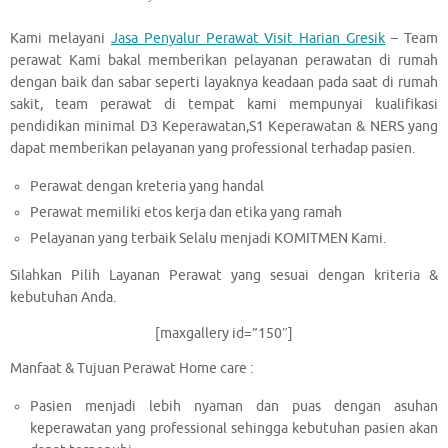
Kami melayani
Jasa Penyalur Perawat Visit Harian Gresik
– Team
perawat Kami bakal memberikan pelayanan perawatan di rumah
dengan baik dan sabar seperti layaknya keadaan pada saat di rumah
sakit, team perawat di tempat kami mempunyai kualifikasi
pendidikan minimal D3 Keperawatan,S1 Keperawatan & NERS yang
dapat memberikan pelayanan yang professional terhadap pasien.
Perawat dengan kreteria yang handal
Perawat memiliki etos kerja dan etika yang ramah
Pelayanan yang terbaik Selalu menjadi KOMITMEN Kami.
Silahkan Pilih Layanan Perawat yang sesuai dengan kriteria &
kebutuhan Anda.
[maxgallery id=”150″]
Manfaat & Tujuan Perawat Home care :
Pasien menjadi lebih nyaman dan puas dengan asuhan
keperawatan yang professional sehingga kebutuhan pasien akan