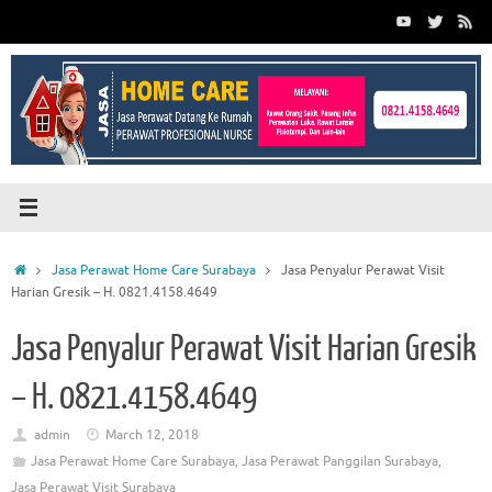
Skip
to
content
Home
Jasa Perawat Home Care Surabaya
Jasa Penyalur Perawat Visit
Harian Gresik – H. 0821.4158.4649
Jasa Penyalur Perawat Visit Harian Gresik
– H. 0821.4158.4649
admin
March 12, 2018
Jasa Perawat Home Care Surabaya
,
Jasa Perawat Panggilan Surabaya
,
Jasa Perawat Visit Surabaya