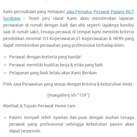
Kami perusahaan yang melayani
Jasa Penyalur Perawat Pasang NGT
Surabaya
– Team juru rawat Kami akan memberikan layanan
perawatan di rumah dengan baik dan ahli seperti layaknya kondisi
saat di rumah sakit, tenaga perawat di tempat kami memiliki kriteria
pendidikan minimal D3 Keperawatan,S1 Keperawatan & NERS yang
dapat memberikan perawatan yang professional terhadap klien.
Perawat dengan kreteria yang handal
Perawat memiliki kualitas kerja & etika yang baik
Pelayanan yang baik Selalu akan Kami Berikan.
Pilih Jasa Perawatan yang sesuai dengan kriteria & kebutuhan Anda.
[maxgallery id=”159″]
Manfaat & Tujuan Perawat Home care :
Pasien menjadi lebih nyaman dan puas dengan asuhan tenaga
perawat yang professional sehingga kebutuhan pasien akan
dapat terpenuhi.