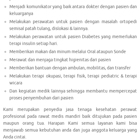
Menjadi komunikator yang baik antara dokter dengan pasien dan
keluarganya
Melakukan perawatan untuk pasien dengan masalah ortopedi
semisal patah tulang, dislokasi & lainnya.
Melakukan perawatan untuk pasien Diabetes yang memerlukan
terapi insulin setiap hari.
Memberikan makan dan minum melalui Oral ataupun Sonde
Merawat dan menjaga tingkat higienitas dari pasien
Memberikan bantuan dengan ambulan, mobilitas, dan transfer
Melakukan terapi okupasi, terapi fisik, terapi pediatric & terapi
wicara
Dan kegiatan medik lainnya sehingga membantu mempercepat
proses penyembuhan dari pasien
Kami merupakan penyedia jasa tenaga kesehatan perawat
profesional pada rawat medis mandiri baik ditujukan pada pasien
maupun orang tua. Harapan Kami semua layanan kami bisa
menjawab semua kebutuhan anda dan juga anggota keluarga yang
Anda cintai.