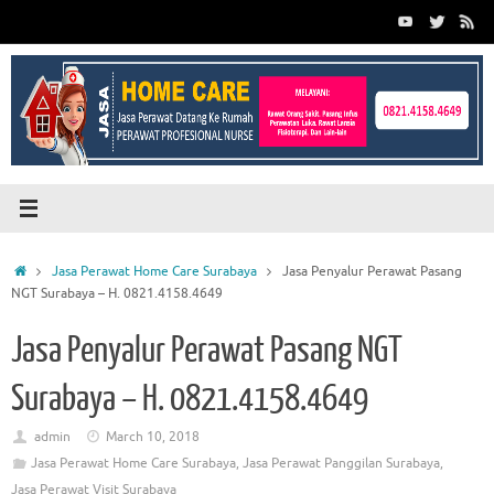
Skip
to
content
Home
Jasa Perawat Home Care Surabaya
Jasa Penyalur Perawat Pasang
NGT Surabaya – H. 0821.4158.4649
Jasa Penyalur Perawat Pasang NGT
Surabaya – H. 0821.4158.4649
admin
March 10, 2018
Jasa Perawat Home Care Surabaya
,
Jasa Perawat Panggilan Surabaya
,
Jasa Perawat Visit Surabaya