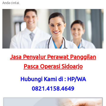
Anda cintai.
Jasa Penyalur Perawat Panggilan
Pasca Operasi Sidoarjo
Hubungi Kami di : HP/WA
0821.4158.4649