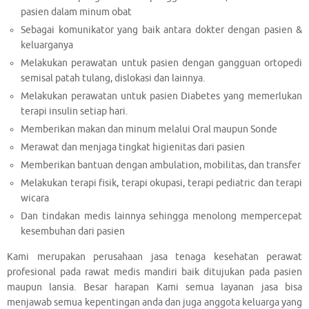
pasien dalam minum obat
Sebagai komunikator yang baik antara dokter dengan pasien &
keluarganya
Melakukan perawatan untuk pasien dengan gangguan ortopedi
semisal patah tulang, dislokasi dan lainnya.
Melakukan perawatan untuk pasien Diabetes yang memerlukan
terapi insulin setiap hari.
Memberikan makan dan minum melalui Oral maupun Sonde
Merawat dan menjaga tingkat higienitas dari pasien
Memberikan bantuan dengan ambulation, mobilitas, dan transfer
Melakukan terapi fisik, terapi okupasi, terapi pediatric dan terapi
wicara
Dan tindakan medis lainnya sehingga menolong mempercepat
kesembuhan dari pasien
Kami merupakan perusahaan jasa tenaga kesehatan perawat
profesional pada rawat medis mandiri baik ditujukan pada pasien
maupun lansia. Besar harapan Kami semua layanan jasa bisa
menjawab semua kepentingan anda dan juga anggota keluarga yang