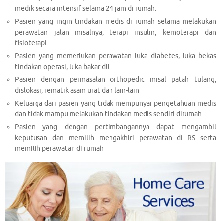
medik secara intensif selama 24 jam di rumah.
Pasien yang ingin tindakan medis di rumah selama melakukan
perawatan jalan misalnya, terapi insulin, kemoterapi dan
fisioterapi.
Pasien yang memerlukan perawatan luka diabetes, luka bekas
tindakan operasi, luka bakar dll
Pasien dengan permasalan orthopedic misal patah tulang,
dislokasi, rematik asam urat dan lain-lain
Keluarga dari pasien yang tidak mempunyai pengetahuan medis
dan tidak mampu melakukan tindakan medis sendiri dirumah.
Pasien yang dengan pertimbangannya dapat mengambil
keputusan dan memilih mengakhiri perawatan di RS serta
memilih perawatan di rumah