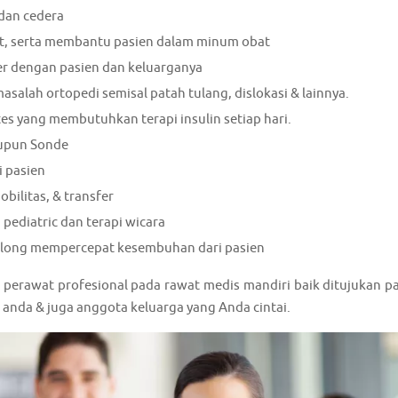
dan cedera
, serta membantu pasien dalam minum obat
r dengan pasien dan keluarganya
alah ortopedi semisal patah tulang, dislokasi & lainnya.
s yang membutuhkan terapi insulin setiap hari.
upun Sonde
i pasien
ilitas, & transfer
i pediatric dan terapi wicara
nolong mempercepat kesembuhan dari pasien
 perawat profesional pada rawat medis mandiri baik ditujukan 
anda & juga anggota keluarga yang Anda cintai.