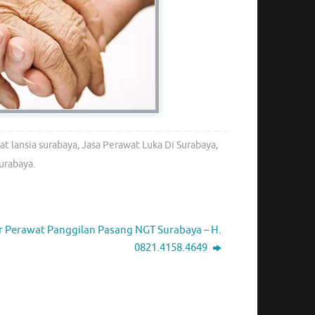
at lansia surabaya
,
Jasa Perawat Luka Di Surabaya
,
Surabaya
.
r Perawat Panggilan Pasang NGT Surabaya – H.
0821.4158.4649