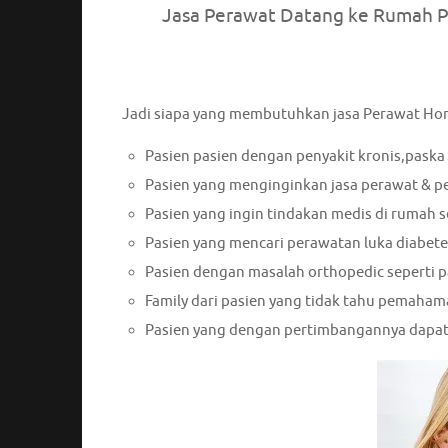
Jasa Perawat Datang ke Rumah P
Jadi siapa yang membutuhkan jasa Perawat Home
Pasien pasien dengan penyakit kronis,paska 
Pasien yang menginginkan jasa perawat & pe
Pasien yang ingin tindakan medis di rumah se
Pasien yang mencari perawatan luka diabetes,
Pasien dengan masalah orthopedic seperti pat
Family dari pasien yang tidak tahu pemaham
Pasien yang dengan pertimbangannya dapat