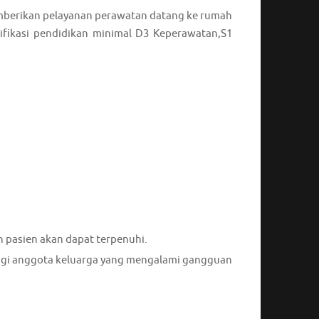
mberikan pelayanan perawatan datang ke rumah
ifikasi pendidikan minimal D3 Keperawatan,S1
 pasien akan dapat terpenuhi.
agi anggota keluarga yang mengalami gangguan