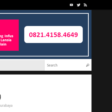
Search for:
Search
9
Surabaya