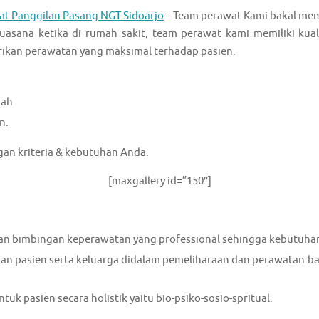
at Panggilan Pasang NGT Sidoarjo
– Team perawat Kami bakal me
uasana ketika di rumah sakit, team perawat kami memiliki kual
kan perawatan yang maksimal terhadap pasien.
mah
n.
gan kriteria & kebutuhan Anda.
[maxgallery id=”150″]
an bimbingan keperawatan yang professional sehingga kebutuhan
n pasien serta keluarga didalam pemeliharaan dan perawatan b
 pasien secara holistik yaitu bio-psiko-sosio-spritual.