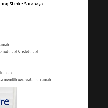
rang Stroke Surabaya
rumah.
moterapi & fisioterapi.
dirumah.
ta memilih perawatan di rumah