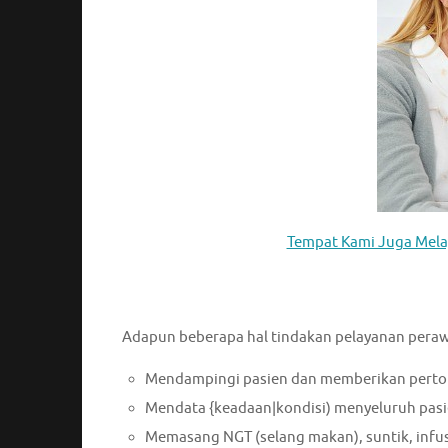
Tempat Kami Juga Melay
Adapun beberapa hal tindakan pelayanan perawa
Mendampingi pasien dan memberikan pertol
Mendata {keadaan|kondisi) menyeluruh pasie
Memasang NGT (selang makan), suntik, infus