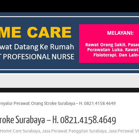
enyalur Perawat Orang Stroke Surabaya – H. 0821.4158.4649
troke Surabaya – H. 0821.4158.4649
 Home Care Surabaya
,
Jasa Perawat Panggilan Surabaya
,
Jasa Perawat Vi