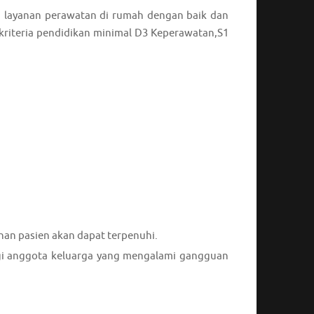
 layanan perawatan di rumah dengan baik dan
kriteria pendidikan minimal D3 Keperawatan,S1
an pasien akan dapat terpenuhi.
gi anggota keluarga yang mengalami gangguan