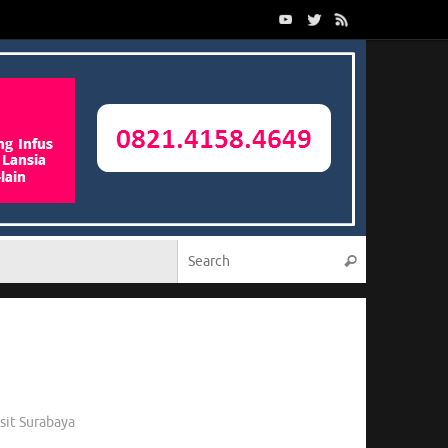
Search for:
Search
sit Surabaya