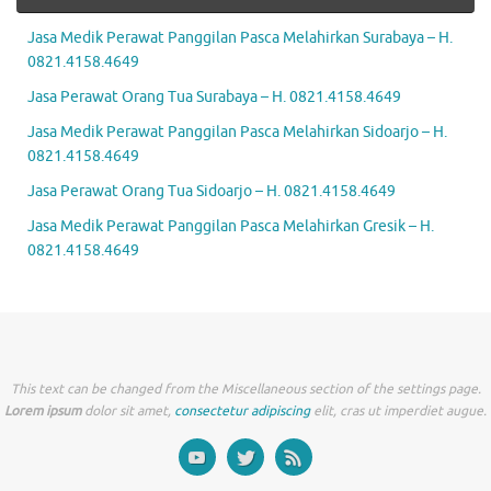
Jasa Medik Perawat Panggilan Pasca Melahirkan Surabaya – H.
0821.4158.4649
Jasa Perawat Orang Tua Surabaya – H. 0821.4158.4649
Jasa Medik Perawat Panggilan Pasca Melahirkan Sidoarjo – H.
0821.4158.4649
Jasa Perawat Orang Tua Sidoarjo – H. 0821.4158.4649
Jasa Medik Perawat Panggilan Pasca Melahirkan Gresik – H.
0821.4158.4649
This text can be changed from the Miscellaneous section of the settings page.
Lorem ipsum
dolor sit amet,
consectetur adipiscing
elit, cras ut imperdiet augue.