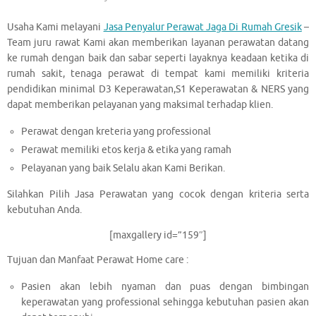
Usaha Kami melayani
Jasa Penyalur Perawat Jaga Di Rumah Gresik
–
Team juru rawat Kami akan memberikan layanan perawatan datang
ke rumah dengan baik dan sabar seperti layaknya keadaan ketika di
rumah sakit, tenaga perawat di tempat kami memiliki kriteria
pendidikan minimal D3 Keperawatan,S1 Keperawatan & NERS yang
dapat memberikan pelayanan yang maksimal terhadap klien.
Perawat dengan kreteria yang professional
Perawat memiliki etos kerja & etika yang ramah
Pelayanan yang baik Selalu akan Kami Berikan.
Silahkan Pilih Jasa Perawatan yang cocok dengan kriteria serta
kebutuhan Anda.
[maxgallery id=”159″]
Tujuan dan Manfaat Perawat Home care :
Pasien akan lebih nyaman dan puas dengan bimbingan
keperawatan yang professional sehingga kebutuhan pasien akan