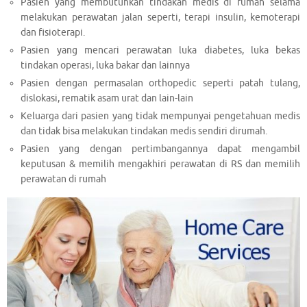
Pasien yang membutuhkan tindakan medis di rumah selama
melakukan perawatan jalan seperti, terapi insulin, kemoterapi
dan fisioterapi.
Pasien yang mencari perawatan luka diabetes, luka bekas
tindakan operasi, luka bakar dan lainnya
Pasien dengan permasalan orthopedic seperti patah tulang,
dislokasi, rematik asam urat dan lain-lain
Keluarga dari pasien yang tidak mempunyai pengetahuan medis
dan tidak bisa melakukan tindakan medis sendiri dirumah.
Pasien yang dengan pertimbangannya dapat mengambil
keputusan & memilih mengakhiri perawatan di RS dan memilih
perawatan di rumah