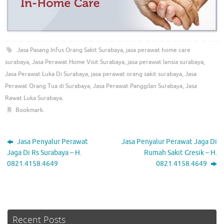
Jasa Pasang Infus Orang Sakit Surabaya
,
jasa perawat home care
surabaya
,
Jasa Perawat Home Visit Surabaya
,
jasa perawat lansia surabaya
,
Jasa Perawat Luka Di Surabaya
,
jasa perawat orang sakit surabaya
,
Jasa
Perawat Orang Tua di Surabaya
,
Jasa Perawat Panggilan Surabaya
,
Jasa
Rawat Luka Surabaya
.
Bookmark
.
Jasa Penyalur Perawat
Jasa Penyalur Perawat Jaga Di
Jaga Di Rs Surabaya – H.
Rumah Sakit Gresik – H.
0821.4158.4649
0821.4158.4649
Recent Posts