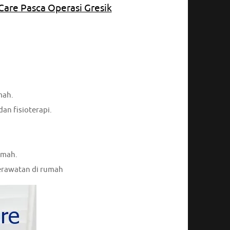
are Pasca Operasi Gresik
mah.
an fisioterapi.
umah.
erawatan di rumah