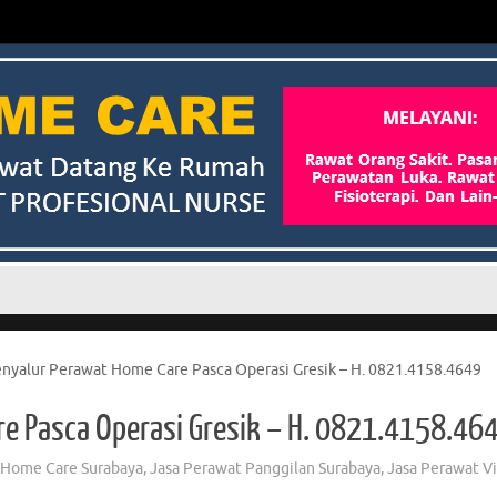
enyalur Perawat Home Care Pasca Operasi Gresik – H. 0821.4158.4649
re Pasca Operasi Gresik – H. 0821.4158.46
 Home Care Surabaya
,
Jasa Perawat Panggilan Surabaya
,
Jasa Perawat Vi