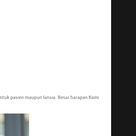
untuk pasien maupun lansia. Besar harapan Kami