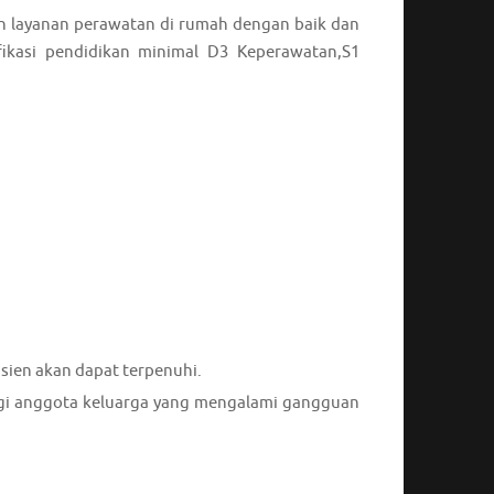
n layanan perawatan di rumah dengan baik dan
fikasi pendidikan minimal D3 Keperawatan,S1
sien akan dapat terpenuhi.
gi anggota keluarga yang mengalami gangguan