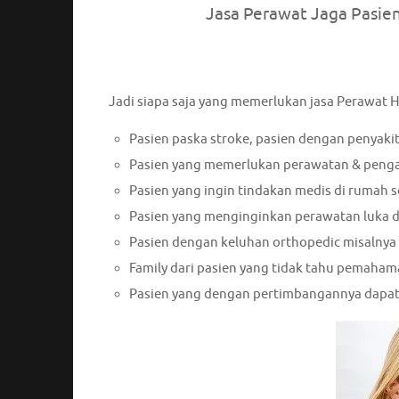
Jasa Perawat Jaga Pasien
Jadi siapa saja yang memerlukan jasa Perawat H
Pasien paska stroke, pasien dengan penyakit
Pasien yang memerlukan perawatan & pengawa
Pasien yang ingin tindakan medis di rumah se
Pasien yang menginginkan perawatan luka dia
Pasien dengan keluhan orthopedic misalnya p
Family dari pasien yang tidak tahu pemaha
Pasien yang dengan pertimbangannya dapat