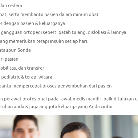
dan cedera
at, serta membantu pasien dalam minum obat
er dengan pasien & keluarganya
ngguan ortopedi seperti patah tulang, dislokasi & lainnya.
ng memerlukan terapi insulin setiap hari.
ataupun Sonde
ri pasien
ilitas, dan transfer
 pediatric & terapi wicara
mbantu mempercepat proses penyembuhan dari pasien
 perawat profesional pada rawat medis mandiri baik ditujukan 
uhan anda & juga anggota keluarga yang Anda cintai.