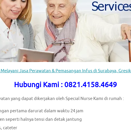
Melayani Jasa Perawatan & Pemasangan Infus di Surabaya, Gresik
Hubungi Kami : 0821.4158.4649
watan yang dapat dikerjakan oleh Special Nurse Kami di rumah :
gan pertama darurat dalam waktu 24 jam
n seperti halnya tensi dan detak jantung
, cateter