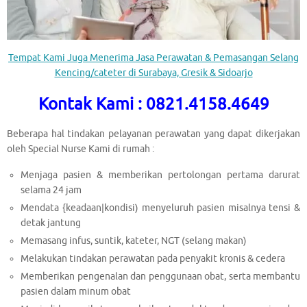
Tempat Kami Juga Menerima Jasa Perawatan & Pemasangan Selang
Kencing/cateter di Surabaya, Gresik & Sidoarjo
Kontak Kami : 0821.4158.4649
Beberapa hal tindakan pelayanan perawatan yang dapat dikerjakan
oleh Special Nurse Kami di rumah :
Menjaga pasien & memberikan pertolongan pertama darurat
selama 24 jam
Mendata {keadaan|kondisi) menyeluruh pasien misalnya tensi &
detak jantung
Memasang infus, suntik, kateter, NGT (selang makan)
Melakukan tindakan perawatan pada penyakit kronis & cedera
Memberikan pengenalan dan penggunaan obat, serta membantu
pasien dalam minum obat