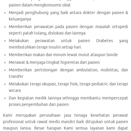
pasien dalam mengkonsumsi obat
Menjadi penghubung yang baik antara dokter dengan pasien &
keluarganya
Memberikan perawatan pada pasien dengan masalah ortopedi
seperti patah tulang, dislokasi dan lainnya.
Melakukan perawatan untuk pasien Diabetes yang
membutuhkan terapi insulin setiap hari.
Memberikan makan dan minum lewat mulut ataupun Sonde
Merawat & menjaga tingkat higienitas dari pasien
Memberikan pertolongan dengan ambulation, mobilitas, dan
transfer
Melakukan terapi okupasi, terapi fisik, terapi pediatric dan terapi
wicara
Dan kegiatan medik lainnya sehingga membantu mempercepat
proses penyembuhan dari pasien
Kami merupakan perusahaan jasa tenaga kesehatan perawat
profesional untuk rawat medis mandiri baik ditujukan untuk pasien
maupun lansia. Besar harapan Kami semua layanan kami dapat