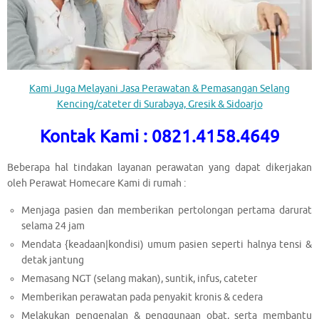
Kami Juga Melayani Jasa Perawatan & Pemasangan Selang
Kencing/cateter di Surabaya, Gresik & Sidoarjo
Kontak Kami : 0821.4158.4649
Beberapa hal tindakan layanan perawatan yang dapat dikerjakan
oleh Perawat Homecare Kami di rumah :
Menjaga pasien dan memberikan pertolongan pertama darurat
selama 24 jam
Mendata {keadaan|kondisi) umum pasien seperti halnya tensi &
detak jantung
Memasang NGT (selang makan), suntik, infus, cateter
Memberikan perawatan pada penyakit kronis & cedera
Melakukan pengenalan & penggunaan obat, serta membantu