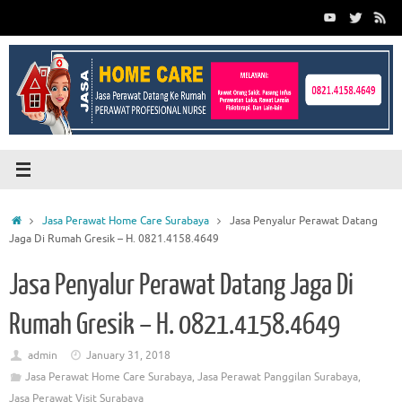
Skip
to
content
Home
Jasa Perawat Home Care Surabaya
Jasa Penyalur Perawat Datang
Jaga Di Rumah Gresik – H. 0821.4158.4649
Jasa Penyalur Perawat Datang Jaga Di
Rumah Gresik – H. 0821.4158.4649
admin
January 31, 2018
Jasa Perawat Home Care Surabaya
,
Jasa Perawat Panggilan Surabaya
,
Jasa Perawat Visit Surabaya