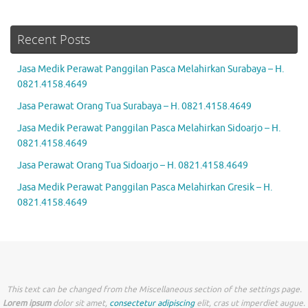
Recent Posts
Jasa Medik Perawat Panggilan Pasca Melahirkan Surabaya – H.
0821.4158.4649
Jasa Perawat Orang Tua Surabaya – H. 0821.4158.4649
Jasa Medik Perawat Panggilan Pasca Melahirkan Sidoarjo – H.
0821.4158.4649
Jasa Perawat Orang Tua Sidoarjo – H. 0821.4158.4649
Jasa Medik Perawat Panggilan Pasca Melahirkan Gresik – H.
0821.4158.4649
This text can be changed from the Miscellaneous section of the settings page.
Lorem ipsum
dolor sit amet,
consectetur adipiscing
elit, cras ut imperdiet augue.