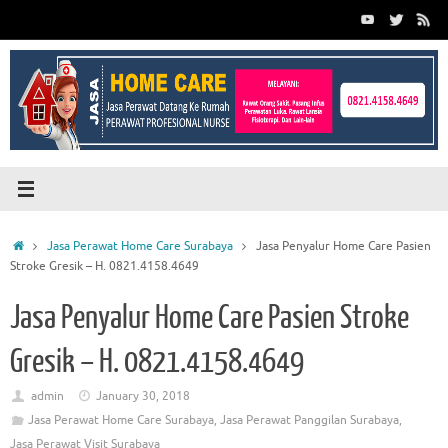
Skip
to
content
Home
Jasa Perawat Home Care Surabaya
Jasa Penyalur Home Care Pasien
Stroke Gresik – H. 0821.4158.4649
Jasa Penyalur Home Care Pasien Stroke
Gresik – H. 0821.4158.4649
admin
January 30, 2018
Jasa Perawat Home Care Surabaya
,
Jasa Perawat Panggilan Surabaya
,
Jasa Perawat Visit Surabaya