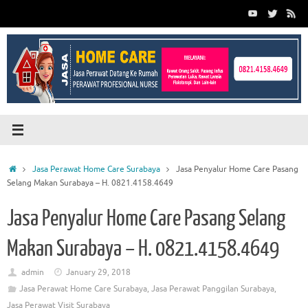
Skip
to
content
Home
Jasa Perawat Home Care Surabaya
Jasa Penyalur Home Care Pasang
Selang Makan Surabaya – H. 0821.4158.4649
Jasa Penyalur Home Care Pasang Selang
Makan Surabaya – H. 0821.4158.4649
admin
January 29, 2018
Jasa Perawat Home Care Surabaya
,
Jasa Perawat Panggilan Surabaya
,
Jasa Perawat Visit Surabaya