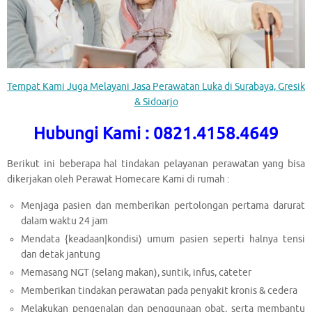
Tempat Kami Juga Melayani Jasa Perawatan Luka di Surabaya, Gresik
& Sidoarjo
Hubungi Kami : 0821.4158.4649
Berikut ini beberapa hal tindakan pelayanan perawatan yang bisa
dikerjakan oleh Perawat Homecare Kami di rumah :
Menjaga pasien dan memberikan pertolongan pertama darurat
dalam waktu 24 jam
Mendata {keadaan|kondisi) umum pasien seperti halnya tensi
dan detak jantung
Memasang NGT (selang makan), suntik, infus, cateter
Memberikan tindakan perawatan pada penyakit kronis & cedera
Melakukan pengenalan dan penggunaan obat, serta membantu