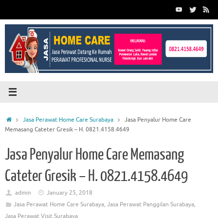
Skip
to
content
Home
Jasa Perawat Home Care Surabaya
Jasa Penyalur Home Care
Memasang Cateter Gresik – H. 0821.4158.4649
Jasa Penyalur Home Care Memasang
Cateter Gresik – H. 0821.4158.4649
admin
January 25, 2018
Jasa Perawat Home Care Surabaya
,
Jasa Perawat Panggilan Surabaya
,
Jasa Perawat Visit Surabaya