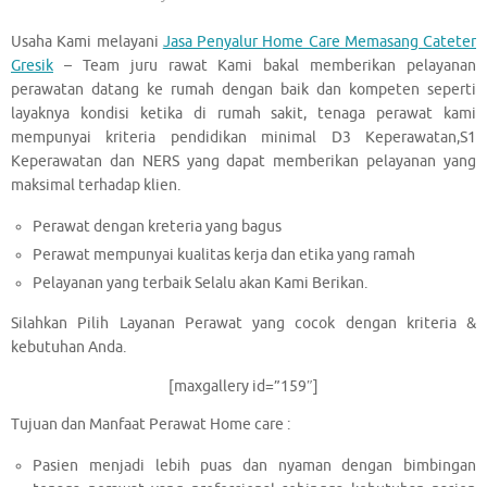
Usaha Kami melayani
Jasa Penyalur Home Care Memasang Cateter
Gresik
– Team juru rawat Kami bakal memberikan pelayanan
perawatan datang ke rumah dengan baik dan kompeten seperti
layaknya kondisi ketika di rumah sakit, tenaga perawat kami
mempunyai kriteria pendidikan minimal D3 Keperawatan,S1
Keperawatan dan NERS yang dapat memberikan pelayanan yang
maksimal terhadap klien.
Perawat dengan kreteria yang bagus
Perawat mempunyai kualitas kerja dan etika yang ramah
Pelayanan yang terbaik Selalu akan Kami Berikan.
Silahkan Pilih Layanan Perawat yang cocok dengan kriteria &
kebutuhan Anda.
[maxgallery id=”159″]
Tujuan dan Manfaat Perawat Home care :
Pasien menjadi lebih puas dan nyaman dengan bimbingan