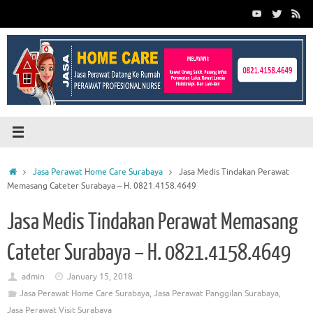
Skip
to
content
Home
Jasa Perawat Home Care Surabaya
Jasa Medis Tindakan Perawat
Memasang Cateter Surabaya – H. 0821.4158.4649
Jasa Medis Tindakan Perawat Memasang
Cateter Surabaya – H. 0821.4158.4649
admin
January 15, 2018
Jasa Perawat Home Care Surabaya
,
Jasa Perawat Panggilan Surabaya
,
Jasa Perawat Visit Surabaya