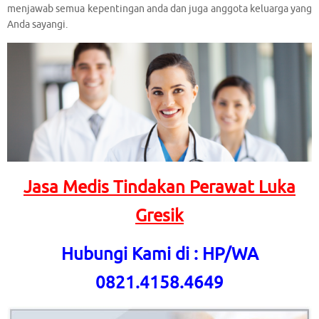
menjawab semua kepentingan anda dan juga anggota keluarga yang
Anda sayangi.
Jasa Medis Tindakan Perawat Luka
Gresik
Hubungi Kami di : HP/WA
0821.4158.4649