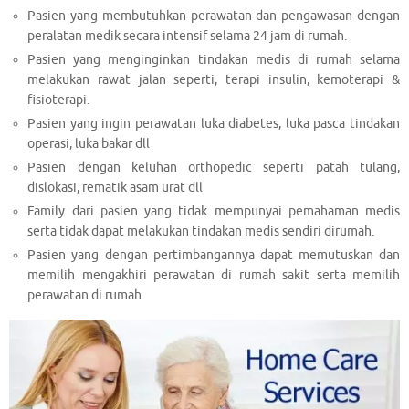
Pasien yang membutuhkan perawatan dan pengawasan dengan
peralatan medik secara intensif selama 24 jam di rumah.
Pasien yang menginginkan tindakan medis di rumah selama
melakukan rawat jalan seperti, terapi insulin, kemoterapi &
fisioterapi.
Pasien yang ingin perawatan luka diabetes, luka pasca tindakan
operasi, luka bakar dll
Pasien dengan keluhan orthopedic seperti patah tulang,
dislokasi, rematik asam urat dll
Family dari pasien yang tidak mempunyai pemahaman medis
serta tidak dapat melakukan tindakan medis sendiri dirumah.
Pasien yang dengan pertimbangannya dapat memutuskan dan
memilih mengakhiri perawatan di rumah sakit serta memilih
perawatan di rumah