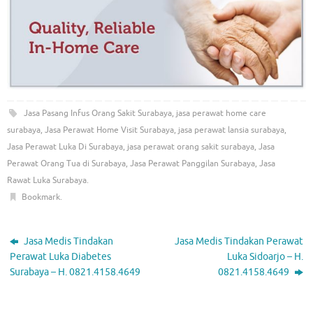
Jasa Pasang Infus Orang Sakit Surabaya
,
jasa perawat home care
surabaya
,
Jasa Perawat Home Visit Surabaya
,
jasa perawat lansia surabaya
,
Jasa Perawat Luka Di Surabaya
,
jasa perawat orang sakit surabaya
,
Jasa
Perawat Orang Tua di Surabaya
,
Jasa Perawat Panggilan Surabaya
,
Jasa
Rawat Luka Surabaya
.
Bookmark
.
Jasa Medis Tindakan
Jasa Medis Tindakan Perawat
Perawat Luka Diabetes
Luka Sidoarjo – H.
Surabaya – H. 0821.4158.4649
0821.4158.4649