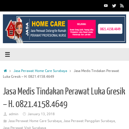
Skip
to
content
Home
Jasa Perawat Home Care Surabaya
Jasa Medis Tindakan Perawat
Luka Gresik – H. 0821.4158.4649
Jasa Medis Tindakan Perawat Luka Gresik
– H. 0821.4158.4649
admin
January 13, 2018
Jasa Perawat Home Care Surabaya
,
Jasa Perawat Panggilan Surabaya
,
Jasa Perawat Visit Surabaya