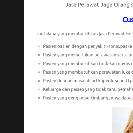
Jasa Perawat Jaga Orang s
Cus
Jadi siapa yang membutuhkan jasa Perawat Home
Pasien pasien dengan penyakit kronis,paska
Pasien yang memerlukan perawatan serta pen
Pasien yang membutuhkan tindakan medis di r
Pasien yang membutuhkan perawatan luka dia
Pasien dengan masalah orthopedic seperti pat
Keluarga dari pasien yang tidak tahu pema
Pasien yang dengan pertimbangannya dapat