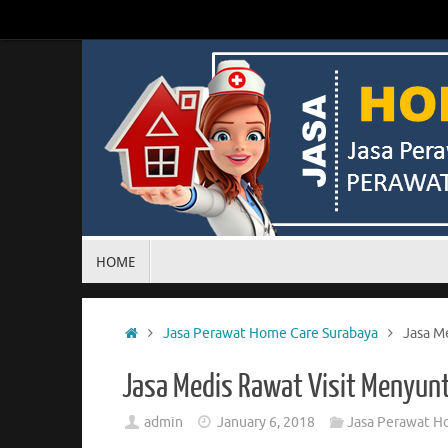
Skip
to
content
Skip
HOME
to
content
Home
Jasa Perawat Home Care Surabaya
Jasa M
Jasa Medis Rawat Visit Menyun
admin
January 6, 2018
Jasa Perawat H