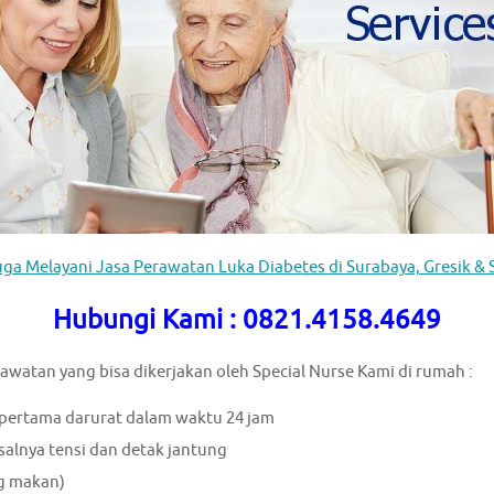
ga Melayani Jasa Perawatan Luka Diabetes di Surabaya, Gresik & 
Hubungi Kami : 0821.4158.4649
awatan yang bisa dikerjakan oleh Special Nurse Kami di rumah :
pertama darurat dalam waktu 24 jam
alnya tensi dan detak jantung
ng makan)