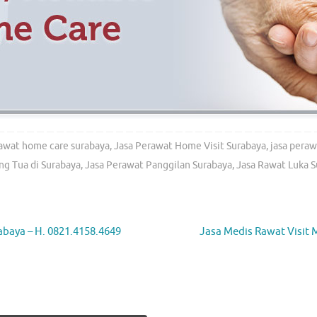
rawat home care surabaya
,
Jasa Perawat Home Visit Surabaya
,
jasa peraw
ng Tua di Surabaya
,
Jasa Perawat Panggilan Surabaya
,
Jasa Rawat Luka 
abaya – H. 0821.4158.4649
Jasa Medis Rawat Visit 