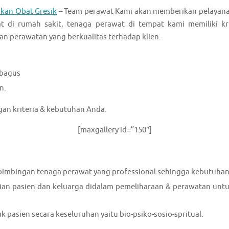
ikan Obat Gresik
– Team perawat Kami akan memberikan pelayana
t di rumah sakit, tenaga perawat di tempat kami memiliki kr
 perawatan yang berkualitas terhadap klien.
 bagus
n.
gan kriteria & kebutuhan Anda.
[maxgallery id=”150″]
bimbingan tenaga perawat yang professional sehingga kebutuhan 
an pasien dan keluarga didalam pemeliharaan & perawatan unt
asien secara keseluruhan yaitu bio-psiko-sosio-spritual.