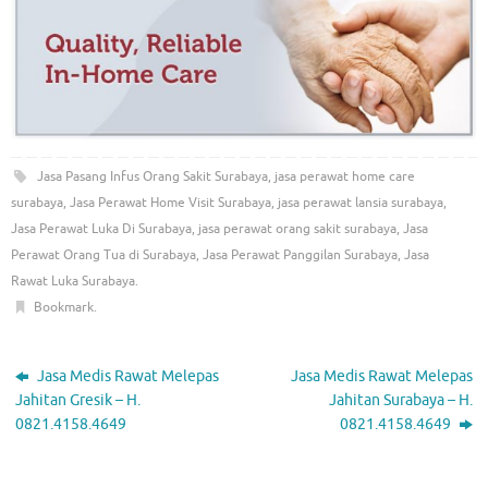
Jasa Pasang Infus Orang Sakit Surabaya
,
jasa perawat home care
surabaya
,
Jasa Perawat Home Visit Surabaya
,
jasa perawat lansia surabaya
,
Jasa Perawat Luka Di Surabaya
,
jasa perawat orang sakit surabaya
,
Jasa
Perawat Orang Tua di Surabaya
,
Jasa Perawat Panggilan Surabaya
,
Jasa
Rawat Luka Surabaya
.
Bookmark
.
Jasa Medis Rawat Melepas
Jasa Medis Rawat Melepas
Jahitan Gresik – H.
Jahitan Surabaya – H.
0821.4158.4649
0821.4158.4649