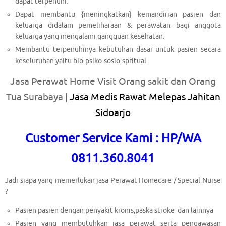
dapat terpenuhi.
Dapat membantu {meningkatkan} kemandirian pasien dan
keluarga didalam pemeliharaan & perawatan bagi anggota
keluarga yang mengalami gangguan kesehatan.
Membantu terpenuhinya kebutuhan dasar untuk pasien secara
keseluruhan yaitu bio-psiko-sosio-spritual.
Jasa Perawat Home Visit Orang sakit dan Orang
Tua Surabaya |
Jasa Medis Rawat Melepas Jahitan
Sidoarjo
Customer Service Kami : HP/WA
0811.360.8041
Jadi siapa yang memerlukan jasa Perawat Homecare / Special Nurse
?
Pasien pasien dengan penyakit kronis,paska stroke dan lainnya
Pasien yang membutuhkan jasa perawat serta pengawasan