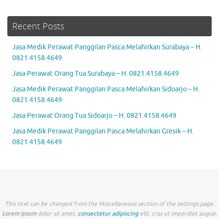
Recent Posts
Jasa Medik Perawat Panggilan Pasca Melahirkan Surabaya – H.
0821.4158.4649
Jasa Perawat Orang Tua Surabaya – H. 0821.4158.4649
Jasa Medik Perawat Panggilan Pasca Melahirkan Sidoarjo – H.
0821.4158.4649
Jasa Perawat Orang Tua Sidoarjo – H. 0821.4158.4649
Jasa Medik Perawat Panggilan Pasca Melahirkan Gresik – H.
0821.4158.4649
This text can be changed from the Miscellaneous section of the settings page.
Lorem ipsum
dolor sit amet,
consectetur adipiscing
elit, cras ut imperdiet augue.