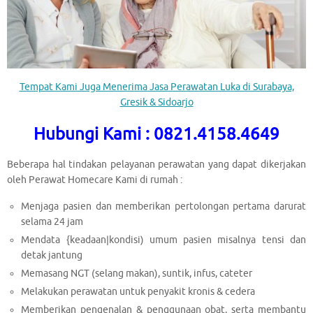
Tempat Kami Juga Menerima Jasa Perawatan Luka di Surabaya,
Gresik & Sidoarjo
Hubungi Kami : 0821.4158.4649
Beberapa hal tindakan pelayanan perawatan yang dapat dikerjakan
oleh Perawat Homecare Kami di rumah :
Menjaga pasien dan memberikan pertolongan pertama darurat
selama 24 jam
Mendata {keadaan|kondisi) umum pasien misalnya tensi dan
detak jantung
Memasang NGT (selang makan), suntik, infus, cateter
Melakukan perawatan untuk penyakit kronis & cedera
Memberikan pengenalan & penggunaan obat, serta membantu