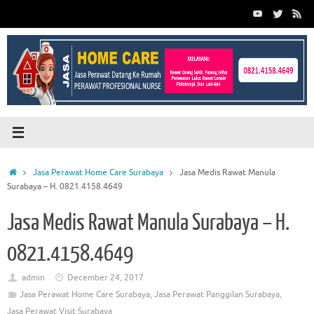
Skip
to
content
Home
Jasa Perawat Home Care Surabaya
Jasa Medis Rawat Manula
Surabaya – H. 0821.4158.4649
Jasa Medis Rawat Manula Surabaya – H.
0821.4158.4649
admin
December 24, 2017
Jasa Perawat Home Care Surabaya
,
Jasa Perawat Panggilan Surabaya
,
Jasa Perawat Visit Surabaya