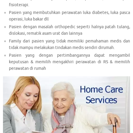
fisioterapi.
Pasien yang membutuhkan perawatan luka diabetes, luka pasca
operasi, luka bakar dll
Pasien dengan masalah orthopedic seperti halnya patah tulang,
dislokasi, rematik asam urat dan lainnya
Family dari pasien yang tidak memiliki pemahaman medis dan
tidak mampu melakukan tindakan medis sendiri dirumah.
Pasien yang dengan pertimbangannya dapat mengambil
keputusan & memilih mengakhiri perawatan di RS & memilih
perawatan di rumah