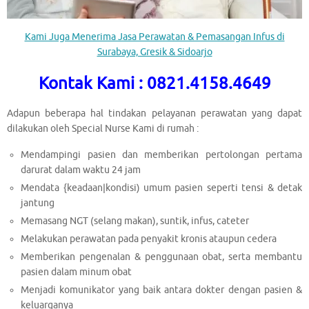
Kami Juga Menerima Jasa Perawatan & Pemasangan Infus di
Surabaya, Gresik & Sidoarjo
Kontak Kami : 0821.4158.4649
Adapun beberapa hal tindakan pelayanan perawatan yang dapat
dilakukan oleh Special Nurse Kami di rumah :
Mendampingi pasien dan memberikan pertolongan pertama
darurat dalam waktu 24 jam
Mendata {keadaan|kondisi) umum pasien seperti tensi & detak
jantung
Memasang NGT (selang makan), suntik, infus, cateter
Melakukan perawatan pada penyakit kronis ataupun cedera
Memberikan pengenalan & penggunaan obat, serta membantu
pasien dalam minum obat
Menjadi komunikator yang baik antara dokter dengan pasien &
keluarganya