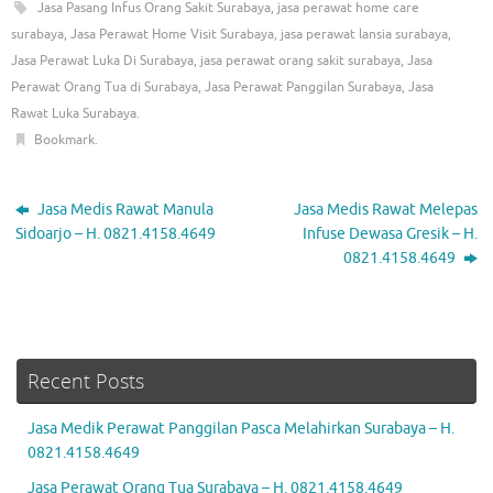
Jasa Pasang Infus Orang Sakit Surabaya
,
jasa perawat home care
surabaya
,
Jasa Perawat Home Visit Surabaya
,
jasa perawat lansia surabaya
,
Jasa Perawat Luka Di Surabaya
,
jasa perawat orang sakit surabaya
,
Jasa
Perawat Orang Tua di Surabaya
,
Jasa Perawat Panggilan Surabaya
,
Jasa
Rawat Luka Surabaya
.
Bookmark
.
Jasa Medis Rawat Manula
Jasa Medis Rawat Melepas
Sidoarjo – H. 0821.4158.4649
Infuse Dewasa Gresik – H.
0821.4158.4649
Recent Posts
Jasa Medik Perawat Panggilan Pasca Melahirkan Surabaya – H.
0821.4158.4649
Jasa Perawat Orang Tua Surabaya – H. 0821.4158.4649