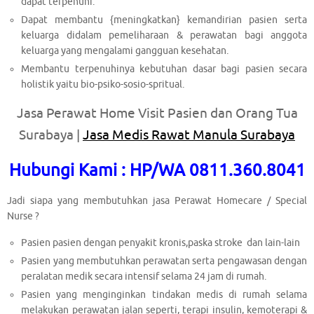
dapat terpenuhi.
Dapat membantu {meningkatkan} kemandirian pasien serta
keluarga didalam pemeliharaan & perawatan bagi anggota
keluarga yang mengalami gangguan kesehatan.
Membantu terpenuhinya kebutuhan dasar bagi pasien secara
holistik yaitu bio-psiko-sosio-spritual.
Jasa Perawat Home Visit Pasien dan Orang Tua
Surabaya |
Jasa Medis Rawat Manula Surabaya
Hubungi Kami : HP/WA 0811.360.8041
Jadi siapa yang membutuhkan jasa Perawat Homecare / Special
Nurse ?
Pasien pasien dengan penyakit kronis,paska stroke dan lain-lain
Pasien yang membutuhkan perawatan serta pengawasan dengan
peralatan medik secara intensif selama 24 jam di rumah.
Pasien yang menginginkan tindakan medis di rumah selama
melakukan perawatan jalan seperti, terapi insulin, kemoterapi &