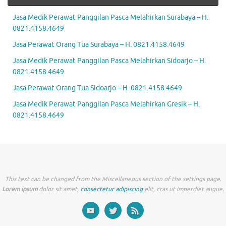
Jasa Medik Perawat Panggilan Pasca Melahirkan Surabaya – H.
0821.4158.4649
Jasa Perawat Orang Tua Surabaya – H. 0821.4158.4649
Jasa Medik Perawat Panggilan Pasca Melahirkan Sidoarjo – H.
0821.4158.4649
Jasa Perawat Orang Tua Sidoarjo – H. 0821.4158.4649
Jasa Medik Perawat Panggilan Pasca Melahirkan Gresik – H.
0821.4158.4649
This text can be changed from the Miscellaneous section of the settings page.
Lorem ipsum
dolor sit amet,
consectetur adipiscing
elit, cras ut imperdiet augue.