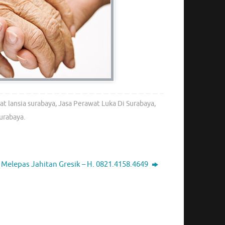
at lansia surabaya
,
Jasa Perawat Luka Di Surabaya
,
Surabaya
.
Melepas Jahitan Gresik – H. 0821.4158.4649