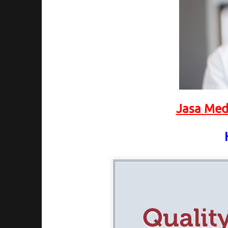
Jasa Med