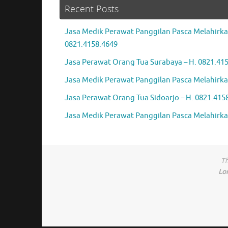
Recent Posts
Jasa Medik Perawat Panggilan Pasca Melahirka
0821.4158.4649
Jasa Perawat Orang Tua Surabaya – H. 0821.41
Jasa Medik Perawat Panggilan Pasca Melahirkan
Jasa Perawat Orang Tua Sidoarjo – H. 0821.415
Jasa Medik Perawat Panggilan Pasca Melahirkan
Th
Lo