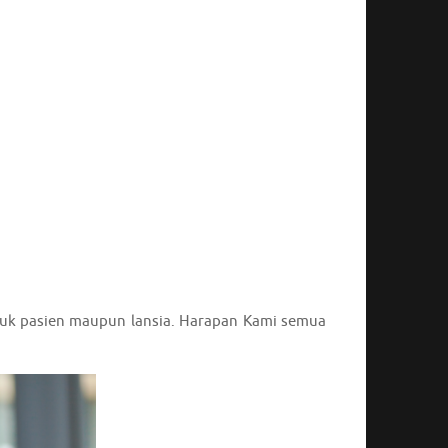
ntuk pasien maupun lansia. Harapan Kami semua