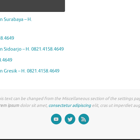
n Surabaya – H.
58.4649
 Sidoarjo – H. 0821.4158.4649
8.4649
 Gresik – H. 0821.4158.4649
is text can be changed from the Miscellaneous section of the settings pa
rem ipsum
dolor sit amet,
consectetur adipiscing
elit, cras ut imperdiet au