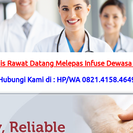
is Rawat Datang Melepas Infuse Dewasa
Hubungi Kami di : HP/WA 0821.4158.464