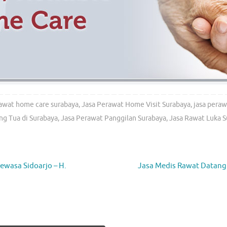
rawat home care surabaya
,
Jasa Perawat Home Visit Surabaya
,
jasa peraw
ng Tua di Surabaya
,
Jasa Perawat Panggilan Surabaya
,
Jasa Rawat Luka 
ewasa Sidoarjo – H.
Jasa Medis Rawat Datang 