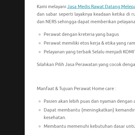
Kami melayani
Jasa Medis Rawat Datang Melep
dan sabar seperti layaknya keadaan ketika di 
dan NERS sehingga dapat memberikan pelayana
Perawat dengan kreteria yang bagus
Perawat memiliki etos kerja & etika yang ra
Pelayanan yang terbaik Selalu menjadi KOM
Silahkan Pilih Jasa Perawatan yang cocok denga
Manfaat & Tujuan Perawat Home care :
Pasien akan lebih puas dan nyaman dengan 
Dapat membantu {meningkatkan} kemandiri
kesehatan.
Membantu memenuhi kebutuhan dasar untuk p