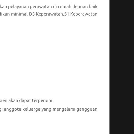
kan pelayanan perawatan di rumah dengan baik
ndidikan minimal D3 Keperawatan,S1 Keperawatan
ien akan dapat terpenuhi.
gi anggota keluarga yang mengalami gangguan