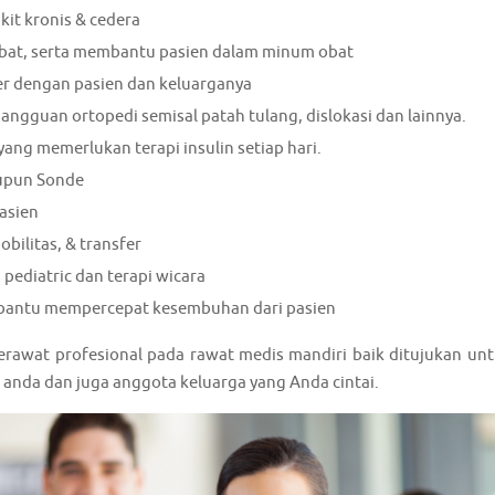
it kronis & cedera
at, serta membantu pasien dalam minum obat
r dengan pasien dan keluarganya
gguan ortopedi semisal patah tulang, dislokasi dan lainnya.
ng memerlukan terapi insulin setiap hari.
upun Sonde
asien
ilitas, & transfer
i pediatric dan terapi wicara
mbantu mempercepat kesembuhan dari pasien
erawat profesional pada rawat medis mandiri baik ditujukan u
anda dan juga anggota keluarga yang Anda cintai.